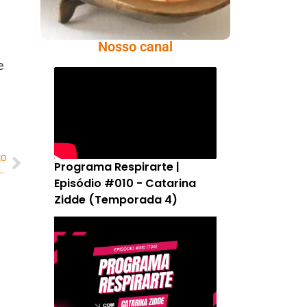
Nosso canal
e
MO
Programa Respirarte |
A família é fator fundamental na vida dos atletas, podem ajudar muito no bom desempenho deles ou simplesmente fazer com que desistam de seus sonhos.”
Episódio #010 - Catarina
Zidde (Temporada 4)