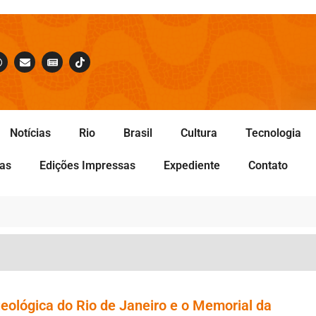
Notícias
Rio
Brasil
Cultura
Tecnologia
tas
Edições Impressas
Expediente
Contato
ueológica do Rio de Janeiro e o Memorial da