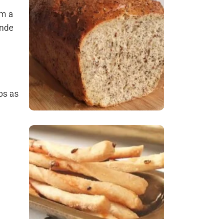
em a
Comer Bem: Pão Low
ande
Carb
os as
Comer Bem:
Palitinhos De Cebola
E Salsa