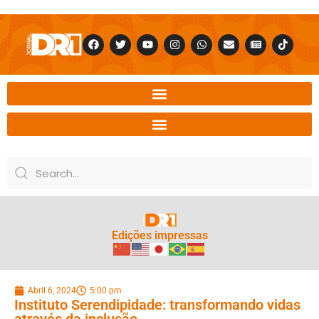
Edições impressas
Abril 6, 2024
5:00 pm
Instituto Serendipidade: transformando vidas
através da inclusão