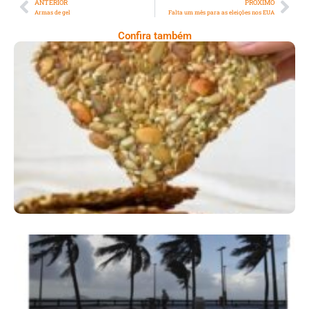
ANTERIOR
PRÓXIMO
Armas de gel
Falta um mês para as eleições nos EUA
Confira também
Comer Bem: Cracker De Sementes
Ano X – Número 366 01 A 07 De Agosto De
2026