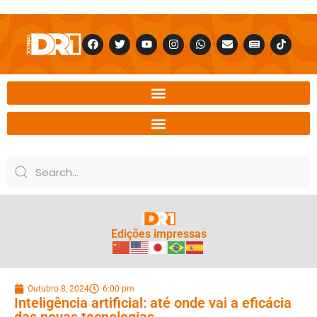
Edições impressas
Outubro 8, 2024
6:00 pm
Inteligência artificial: até onde vai a eficácia
das novas tecnologias