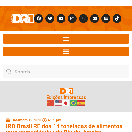
Edições impressas
Dezembro 18, 2020
6:15 pm
IRB Brasil RE doa 14 toneladas de alimentos
para comunidades do Rio de Janeiro