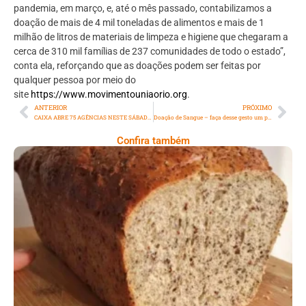
pandemia, em março, e, até o mês passado, contabilizamos a
doação de mais de 4 mil toneladas de alimentos e mais de 1
milhão de litros de materiais de limpeza e higiene que chegaram a
cerca de 310 mil famílias de 237 comunidades de todo o estado”,
conta ela, reforçando que as doações podem ser feitas por
qualquer pessoa por meio do
site
https://www.movimentouniaorio.org
.
ANTERIOR
PRÓXIMO
CAIXA ABRE 75 AGÊNCIAS NESTE SÁBADO (19/12) NO ESTADO DO RIO DE JANEIRO PARA O SAQUE DO AUXÍLIO EMERGENCIAL E DO AUXÍLIO EMERGENCIAL EXTENSÃO
Doação de Sangue – faça desse gesto um presente de Natal!
Confira também
Comer Bem: Pão Low Carb