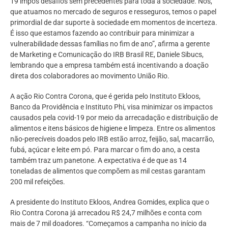
19 impôs desafios sem precedentes para toda a sociedade. Nós,
que atuamos no mercado de seguros e resseguros, temos o papel
primordial de dar suporte à sociedade em momentos de incerteza.
É isso que estamos fazendo ao contribuir para minimizar a
vulnerabilidade dessas famílias no fim de ano”, afirma a gerente
de Marketing e Comunicação do IRB Brasil RE, Daniele Sibucs,
lembrando que a empresa também está incentivando a doação
direta dos colaboradores ao movimento União Rio.
A ação Rio Contra Corona, que é gerida pelo Instituto Ekloos,
Banco da Providência e Instituto Phi, visa minimizar os impactos
causados pela covid-19 por meio da arrecadação e distribuição de
alimentos e itens básicos de higiene e limpeza. Entre os alimentos
não-perecíveis doados pelo IRB estão arroz, feijão, sal, macarrão,
fubá, açúcar e leite em pó. Para marcar o fim do ano, a cesta
também traz um panetone. A expectativa é de que as 14
toneladas de alimentos que compõem as mil cestas garantam
200 mil refeições.
A presidente do Instituto Ekloos, Andrea Gomides, explica que o
Rio Contra Corona já arrecadou R$ 24,7 milhões e conta com
mais de 7 mil doadores. “Começamos a campanha no início da