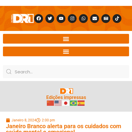
Edições impressas
Janeiro 8, 2024
2:00 pm
Janeiro Branco alerta para os cuidados com
saúde mental e emocional