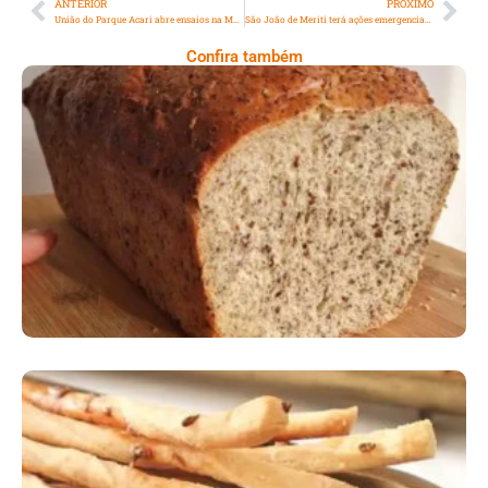
ANTERIOR
PRÓXIMO
União do Parque Acari abre ensaios na Marquês de Sapucaí
São João de Meriti terá ações emergenciais do governo estadual após alagamentos
Confira também
Comer Bem: Pão Low Carb
Comer Bem: Palitinhos De Cebola E Salsa