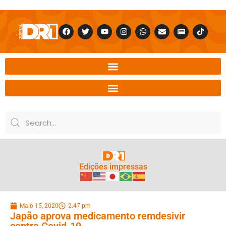
Edições impressas
Maio 15, 2020
2:47 pm
Japão aprova medicamento remdesivir
contra Covid-19