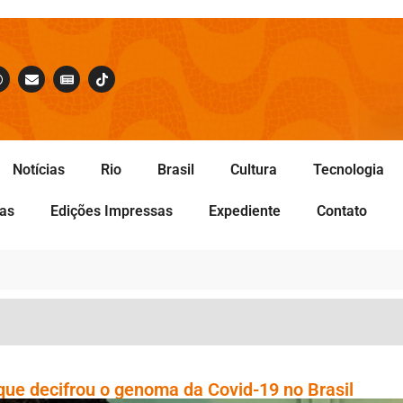
Notícias
Rio
Brasil
Cultura
Tecnologia
tas
Edições Impressas
Expediente
Contato
 que decifrou o genoma da Covid-19 no Brasil