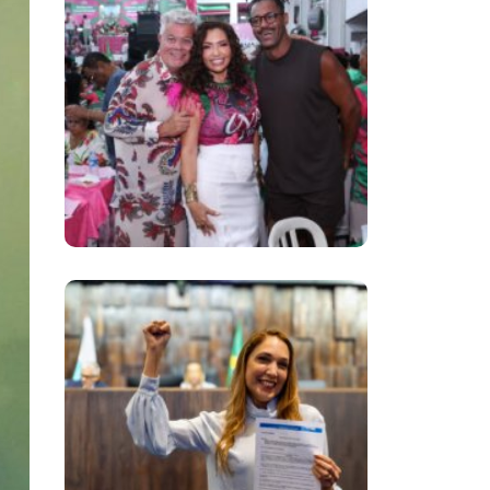
Comunidade
Mangueirense Solta
A Voz E Classifca O
Samba 3 Para A
Próxima Fase
Projeto Aprovado Na
Alerj Fortalece
Resposta Do SUS
Antes Do Período De
Maior Risco Da
Dengue