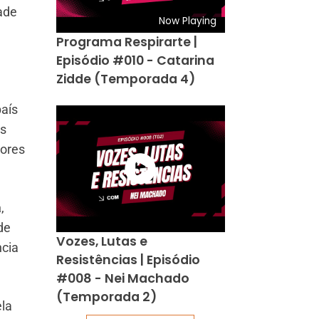
ade
Now Playing
Programa Respirarte |
Episódio #010 - Catarina
Zidde (Temporada 4)
país
as
dores
a
,
de
Vozes, Lutas e
ncia
Resistências | Episódio
#008 - Nei Machado
(Temporada 2)
ela