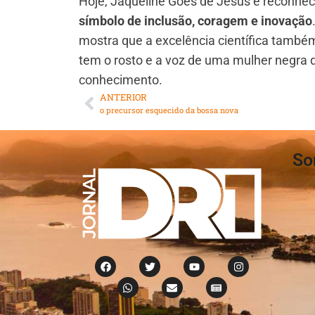
Hoje, Jaqueline Goes de Jesus é reconhe
símbolo de inclusão, coragem e inovação
mostra que a excelência científica também 
tem o rosto e a voz de uma mulher negra 
conhecimento.
ANTERIOR
o precursor esquecido da bossa nova
So