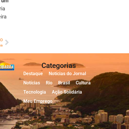
o
um
ria
ira
MO
sa
Categorias
Destaque
Notícias do Jornal
Notícias
Rio
Brasil
Cultura
Tecnologia
Ação Solidária
Meu Emprego