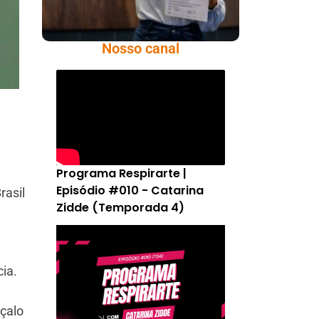
Nosso canal
Programa Respirarte |
Episódio #010 - Catarina
rasil
Zidde (Temporada 4)
cia.
nçalo