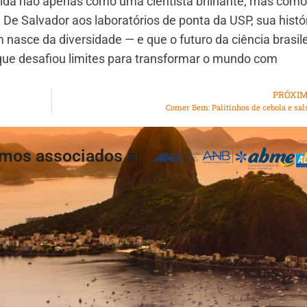
cida não apenas como uma cientista brilhante, mas com
. De Salvador aos laboratórios de ponta da USP, sua histó
nasce da diversidade — e que o futuro da ciência brasile
que desafiou limites para transformar o mundo com
PRÓXI
Comer Bem: Palitinhos de cebola e sal
mos associados à: