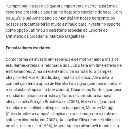
“Sempre bati na tecla de que era importante inverter a pirâmide
esportiva brasileira e apostar no desporto escolar e de base. Com
os JEB’s, o Sul-Americano e o Mundial em nosso horizonte, os
nossos estudantes terão muito estímulo para investir no esporte
como opção”, afirmou o secretário especial do Esporte do
Ministério da Cidadania, Marcelo Magalhães.
Embaixadores estelares
Como forma de investir em espelhos e de motivar ainda mais os
estudantes-atletas, a retomada dos JEB’s terá um time estelar de
embaixadores. A mais recente incluída na lista foi a campeã
olímpica Rebeca Andrade, da ginástica artística. Além dela, a
competição terá o apoio de Natália Falavigna (campeã mundial e
medalhista olímpica no taekwondo), Daiane dos Santos (campeã
mundial na ginástica artística), Fofão (levantadora campeã
olímpica pela Seleção Brasileira em 2008), Helen Luz (campeã
mundial e medalhista olímpica no basquete), Maurren Maggi
(única brasileira campeã olímpica no atletismo, com o título no
salto em distância, em 2008), Jacqueline Silva (campeã olímpica
no vôlei de praia em 1996), Mayra Aguiar (bicampeã mundial no