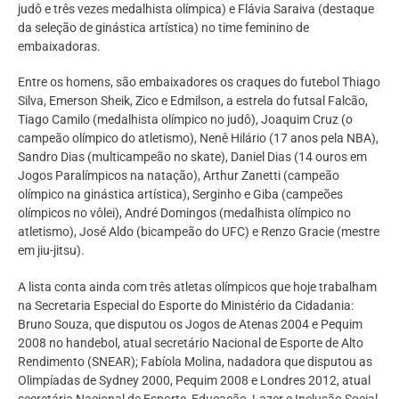
judô e três vezes medalhista olímpica) e Flávia Saraiva (destaque
da seleção de ginástica artística) no time feminino de
embaixadoras.
Entre os homens, são embaixadores os craques do futebol Thiago
Silva, Emerson Sheik, Zico e Edmilson, a estrela do futsal Falcão,
Tiago Camilo (medalhista olímpico no judô), Joaquim Cruz (o
campeão olímpico do atletismo), Nenê Hilário (17 anos pela NBA),
Sandro Dias (multicampeão no skate), Daniel Dias (14 ouros em
Jogos Paralímpicos na natação), Arthur Zanetti (campeão
olímpico na ginástica artística), Serginho e Giba (campeões
olímpicos no vôlei), André Domingos (medalhista olímpico no
atletismo), José Aldo (bicampeão do UFC) e Renzo Gracie (mestre
em jiu-jitsu).
A lista conta ainda com três atletas olímpicos que hoje trabalham
na Secretaria Especial do Esporte do Ministério da Cidadania:
Bruno Souza, que disputou os Jogos de Atenas 2004 e Pequim
2008 no handebol, atual secretário Nacional de Esporte de Alto
Rendimento (SNEAR); Fabíola Molina, nadadora que disputou as
Olimpíadas de Sydney 2000, Pequim 2008 e Londres 2012, atual
secretária Nacional de Esporte, Educação, Lazer e Inclusão Social