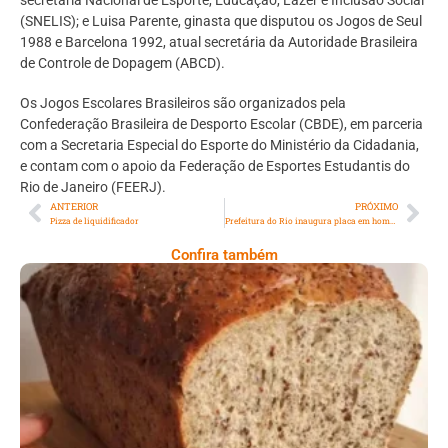
(SNELIS); e Luisa Parente, ginasta que disputou os Jogos de Seul
1988 e Barcelona 1992, atual secretária da Autoridade Brasileira
de Controle de Dopagem (ABCD).
Os Jogos Escolares Brasileiros são organizados pela
Confederação Brasileira de Desporto Escolar (CBDE), em parceria
com a Secretaria Especial do Esporte do Ministério da Cidadania,
e contam com o apoio da Federação de Esportes Estudantis do
Rio de Janeiro (FEERJ).
ANTERIOR
PRÓXIMO
Pizza de liquidificador
Prefeitura do Rio inaugura placa em homenagem ao jornalista Artur Xexéo
Confira também
Comer Bem: Pão Low Carb