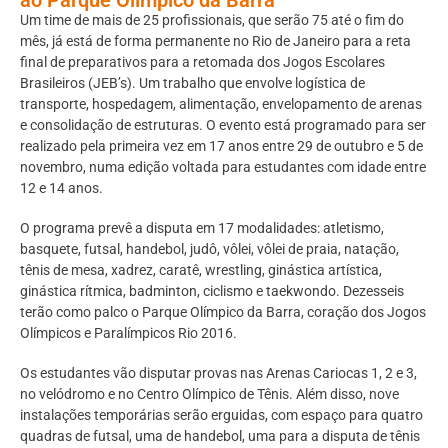
Um time de mais de 25 profissionais, que serão 75 até o fim do
mês, já está de forma permanente no Rio de Janeiro para a reta
final de preparativos para a retomada dos Jogos Escolares
Brasileiros (JEB’s). Um trabalho que envolve logística de
transporte, hospedagem, alimentação, envelopamento de arenas
e consolidação de estruturas. O evento está programado para ser
realizado pela primeira vez em 17 anos entre 29 de outubro e 5 de
novembro, numa edição voltada para estudantes com idade entre
12 e 14 anos.
O programa prevê a disputa em 17 modalidades: atletismo,
basquete, futsal, handebol, judô, vôlei, vôlei de praia, natação,
tênis de mesa, xadrez, caratê, wrestling, ginástica artística,
ginástica rítmica, badminton, ciclismo e taekwondo. Dezesseis
terão como palco o Parque Olímpico da Barra, coração dos Jogos
Olímpicos e Paralímpicos Rio 2016.
Os estudantes vão disputar provas nas Arenas Cariocas 1, 2 e 3,
no velódromo e no Centro Olímpico de Tênis. Além disso, nove
instalações temporárias serão erguidas, com espaço para quatro
quadras de futsal, uma de handebol, uma para a disputa de tênis