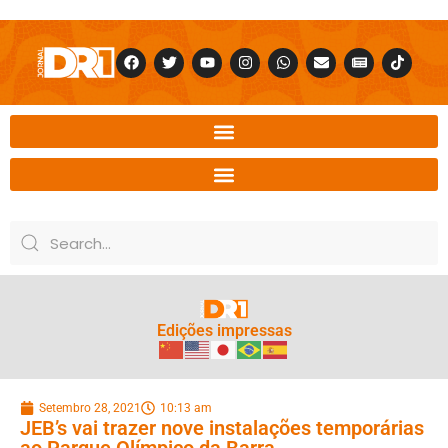
Edições impressas
Setembro 28, 2021
10:13 am
JEB’s vai trazer nove instalações temporárias
ao Parque Olímpico da Barra