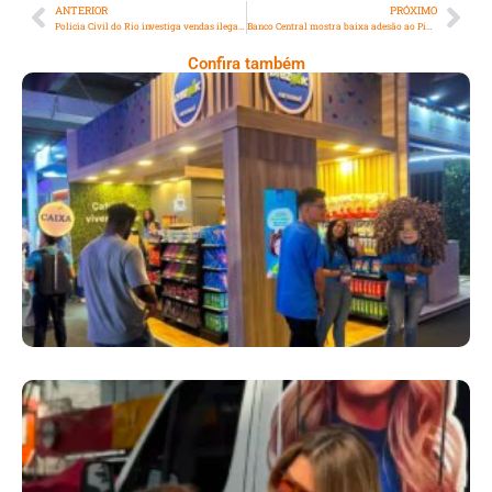
ANTERIOR
PRÓXIMO
Policia Civil do Rio investiga vendas ilegais de canetas emagrecedoras pela internet
Banco Central mostra baixa adesão ao Pix por aproximação depois de um ano
Confira também
Cencosud Promove Inovação No Brasil
Com A Participação Do Prezunic No Rio
Innovation Week 2026
​Segurança Pública Lidera Queixas De
Moradores Do Rio Em Escuta Promovida Por