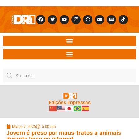
Edições impressas
Março 2, 2026
5:00 pm
Jovem é preso por maus-tratos a animais
durante lives na internet