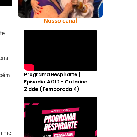
Nosso canal
te
Zona
Programa Respirarte |
mbém
Episódio #010 - Catarina
Zidde (Temporada 4)
ém me