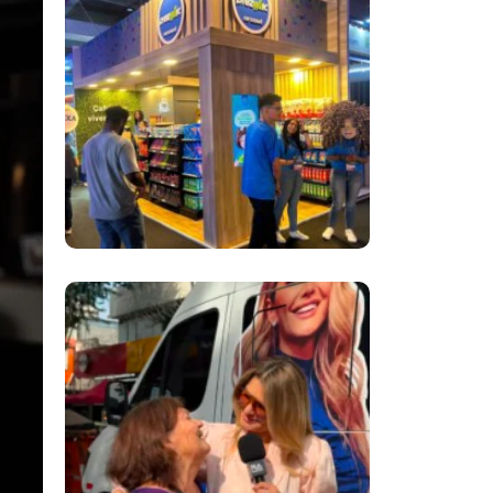
Inovação No Brasil
Com A Participação
Do Prezunic No Rio
Innovation Week
2026
​Segurança Pública
Lidera Queixas De
Moradores Do Rio Em
Escuta Promovida
Por Antônia
Fontenelle