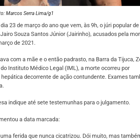
to: Marcos Serra Lima/g1
dia 23 de março do ano que vem, às 9h, o júri popular de
airo Souza Santos Júnior (Jairinho), acusados pela mor
março de 2021.
va com a mãe e o então padrasto, na Barra da Tijuca, 
do Instituto Médico Legal (IML), a morte ocorreu por
o hepática decorrente de ação contundente. Exames ta
a.
esa indique até sete testemunhas para o julgamento.
comentou a data marcada:
ir uma ferida que nunca cicatrizou. Dói muito, mas tamb