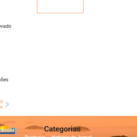
Veja mais
levado
ções
MO
PF
Categorias