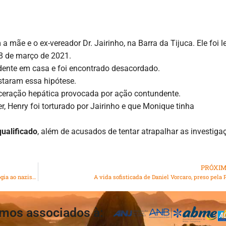
 mãe e o ex-vereador Dr. Jairinho, na Barra da Tijuca. Ele foi 
8 de março de 2021.
dente em casa e foi encontrado desacordado.
staram essa hipótese.
aceração hepática provocada por ação contundente.
r, Henry foi torturado por Jairinho e que Monique tinha
ualificado
, além de acusados de tentar atrapalhar as investiga
PRÓXI
PF faz buscas após postagens contra mulheres e de apologia ao nazismo
A vida sofisticada de Daniel Vorcaro, preso pela 
mos associados à: