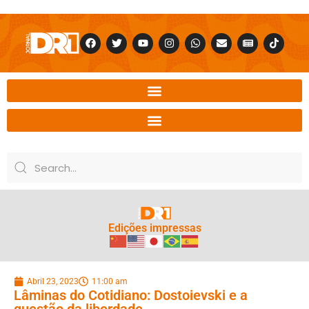
Edições impressas
Abril 23, 2023
11:00 am
Lâminas do Cotidiano: Dostoievski e a
questão da liberdade