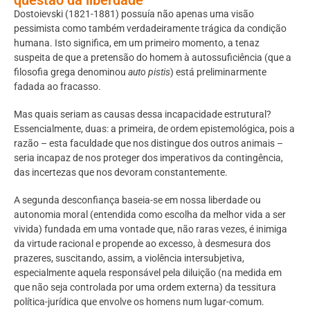
Dostoievski (1821-1881) possuía não apenas uma visão
pessimista como também verdadeiramente trágica da condição
humana. Isto significa, em um primeiro momento, a tenaz
suspeita de que a pretensão do homem à autossuficiência (que a
filosofia grega denominou
auto pistis
) está preliminarmente
fadada ao fracasso.
Mas quais seriam as causas dessa incapacidade estrutural?
Essencialmente, duas: a primeira, de ordem epistemológica, pois a
razão – esta faculdade que nos distingue dos outros animais –
seria incapaz de nos proteger dos imperativos da contingência,
das incertezas que nos devoram constantemente.
A segunda desconfiança baseia-se em nossa liberdade ou
autonomia moral (entendida como escolha da melhor vida a ser
vivida) fundada em uma vontade que, não raras vezes, é inimiga
da virtude racional e propende ao excesso, à desmesura dos
prazeres, suscitando, assim, a violência intersubjetiva,
especialmente aquela responsável pela diluição (na medida em
que não seja controlada por uma ordem externa) da tessitura
política-jurídica que envolve os homens num lugar-comum.