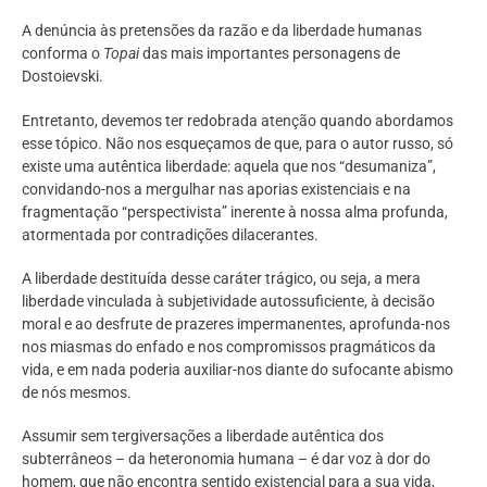
A denúncia às pretensões da razão e da liberdade humanas
conforma o
Topai
das mais importantes personagens de
Dostoievski.
Entretanto, devemos ter redobrada atenção quando abordamos
esse tópico. Não nos esqueçamos de que, para o autor russo, só
existe uma autêntica liberdade: aquela que nos “desumaniza”,
convidando-nos a mergulhar nas aporias existenciais e na
fragmentação “perspectivista” inerente à nossa alma profunda,
atormentada por contradições dilacerantes.
A liberdade destituída desse caráter trágico, ou seja, a mera
liberdade vinculada à subjetividade autossuficiente, à decisão
moral e ao desfrute de prazeres impermanentes, aprofunda-nos
nos miasmas do enfado e nos compromissos pragmáticos da
vida, e em nada poderia auxiliar-nos diante do sufocante abismo
de nós mesmos.
Assumir sem tergiversações a liberdade autêntica dos
subterrâneos – da heteronomia humana – é dar voz à dor do
homem, que não encontra sentido existencial para a sua vida,