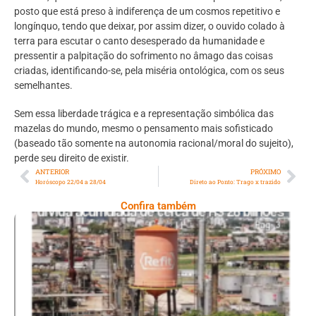
posto que está preso à indiferença de um cosmos repetitivo e
longínquo, tendo que deixar, por assim dizer, o ouvido colado à
terra para escutar o canto desesperado da humanidade e
pressentir a palpitação do sofrimento no âmago das coisas
criadas, identificando-se, pela miséria ontológica, com os seus
semelhantes.
Sem essa liberdade trágica e a representação simbólica das
mazelas do mundo, mesmo o pensamento mais sofisticado
(baseado tão somente na autonomia racional/moral do sujeito),
perde seu direito de existir.
ANTERIOR
PRÓXIMO
Horóscopo 22/04 a 28/04
Direto ao Ponto: Trago x trazido
Confira também
Ano X – Número 367 08 A 14 De Agosto De
2026