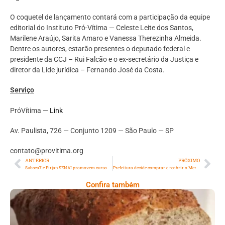
O coquetel de lançamento contará com a participação da equipe
editorial do Instituto Pró-Vítima — Celeste Leite dos Santos,
Marilene Araújo, Sarita Amaro e Vanessa Therezinha Almeida.
Dentre os autores, estarão presentes o deputado federal e
presidente da CCJ – Rui Falcão e o ex-secretário da Justiça e
diretor da Lide jurídica – Fernando José da Costa.
Serviço
PróVítima —
Link
Av. Paulista, 726 — Conjunto 1209 — São Paulo — SP
contato@provitima.org
ANTERIOR
PRÓXIMO
Subsea7 e Firjan SENAI promovem curso profissionalizante
Prefeitura decide comprar e reabrir o Mercadinho São José, em Laranjeiras
Confira também