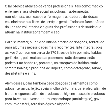
O lar oferece atenção de vários profissionais, tais como: médico,
enfermeira, assistente social, psicóloga, fisioterapeuta,
nutricionista, técnicas de enfermagem, cuidadoras de idosas,
cozinheiras e auxiliares de serviços gerais. Todos os funcionários
do Lar são voluntários e alguns dos profissionais de saúde que
atuam na instituição também o são.
Para se manter, o Lar Mãe Ritinha precisa de doações, sobretudo
para algumas necessidades mais recorrentes: leite integral, pois
as ‘vovó’ consomem cerca de 170 litros de leite por mês; fraldas
geriátricas, pois muitas das pacientes estão de cama e não
podem ir ao banheiro, portanto, os estoques de fraldas estão
sempre baixos; e produtos de limpeza, como detergente, sabão,
desinfetante e afins.
Além desses, o lar também pede doações de alimentos como
adoçante, arroz, feijão, aveia, molho de tomate, café, óleo, além de
frutas e legumes, além de produtos de higiene pessoal e produtos
para fazer curativos: atadura, esparadrapo (antialérgico), gaze
comum e estéril, soro fisiológico e algodão.