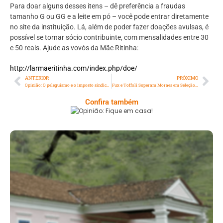
Para doar alguns desses itens – dê preferência a fraudas
tamanho G ou GG e a leite em pó – você pode entrar diretamente
no site da instituição. Lá, além de poder fazer doações avulsas, é
possível se tornar sócio contribuinte, com mensalidades entre 30
e 50 reais. Ajude as vovós da Mãe Ritinha:
http://larmaeritinha.com/index.php/doe/
ANTERIOR
PRÓXIMO
Opinião: O peleguismo e o imposto sindical nas centrais sindicais
Fux e Toffoli Superam Moraes em Seleção para Vaga no STJ
Confira também
Opinião: Fique Em Casa!
Serra: Fazenda Santa Cecília – Um Legado
Histórico Repleto De Beleza