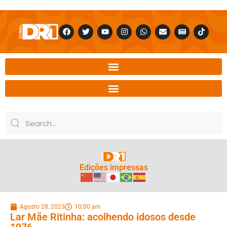
Edições impressas
Agosto 28, 2023
10:00 am
Lar Mãe Ritinha: acolhendo idosos desde
1976