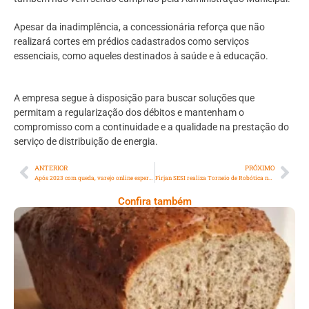
Apesar da inadimplência, a concessionária reforça que não
realizará cortes em prédios cadastrados como serviços
essenciais, como aqueles destinados à saúde e à educação.
A empresa segue à disposição para buscar soluções que
permitam a regularização dos débitos e mantenham o
compromisso com a continuidade e a qualidade na prestação do
serviço de distribuição de energia.
ANTERIOR
PRÓXIMO
Após 2023 com queda, varejo online espera Black Friday de 2024 com otimismo e expectativa de crescimento
Firjan SESI realiza Torneio de Robótica no Parque Olímpico com inscrições gratuitas abertas ao público
Confira também
Comer Bem: Pão Low Carb