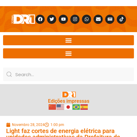
Edições impressas
Novembro 28, 2024
1:00 pm
Light faz cortes de energia elétrica para
unidades administrativas da Prefeitura de