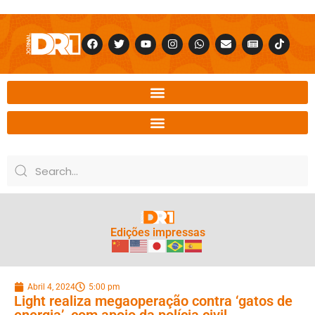
Edições impressas
Abril 4, 2024
5:00 pm
Light realiza megaoperação contra ‘gatos de
energia’, com apoio da polícia civil