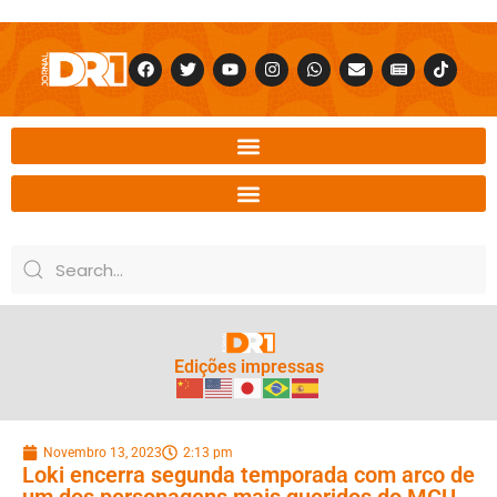
Edições impressas
Novembro 13, 2023
2:13 pm
Loki encerra segunda temporada com arco de
um dos personagens mais queridos do MCU