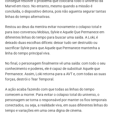
consegue resolver o problema que colocaria todo o universo da
Marvel em risco. No entanto, mesmo quando a missão é
concluída, o dispositivo detona, pois não aguenta segurar tantas
linhas do tempo alternativas.
Restou ao deus da mentira evitar novamente o colapso total e
para isso conversou Mobius, Sylvie e Aquele Que Permanece em
diferentes linhas do tempo para buscar uma saída. A Loki, é
deixado duas escolhas difíceis: deixar tudo ser destruído ou
sacrificar Sylvie para que Aquele que Permanece mantenha a
linha do tempo principal viva.
No final, o personagem finalmente vê uma saída: com todo o seu
conhecimento e poderes, ele é capaz de substituir Aquele que
Permanece. Assim, Loki retorna para a AVT e, com todas as suas
forças, destrói o Tear Temporal.
A ação acaba fazendo com que todas as linhas do tempo
comecem a morrer. Para evitar o colapso total do universo, o
personagem se torna o responsável por manter os fios temporais
conectados, ou seja, a realidade viva, em suas diferentes linhas do
tempo e variações em uma cena digna de cinema.