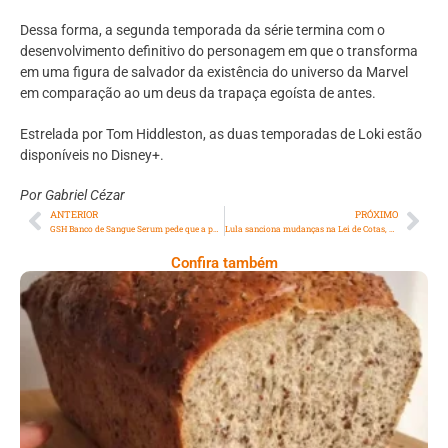
Dessa forma, a segunda temporada da série termina com o
desenvolvimento definitivo do personagem em que o transforma
em uma figura de salvador da existência do universo da Marvel
em comparação ao um deus da trapaça egoísta de antes.
Estrelada por Tom Hiddleston, as duas temporadas de Loki estão
disponíveis no Disney+.
Por Gabriel Cézar
ANTERIOR
PRÓXIMO
GSH Banco de Sangue Serum pede que a população doe sangue nesta semana de feriados consecutivos
Lula sanciona mudanças na Lei de Cotas, que reduz renda máxima e inclui quilombolas
Confira também
Comer Bem: Pão Low Carb