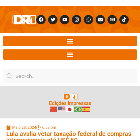
Edições impressas
Maio 23, 2024
6:59 pm
Lula avalia vetar taxação federal de compras
internacionais até US$ 50