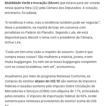
Mobilidade Verde e Inovação (Mover)
que estava para ser votada
nessa quarta-feira (22) pela Câmara dos Deputados. A votação,
entretanto, foi adiada.
“A tendência é vetar, mas a tendência também pode ser negociar”,
disse o presidente, na manhã de hoje, em conversa com
jornalistas no Palácio do Planalto. Segundo Lula, ele está
disponível para discutir o tema com o presidente da Câmara,
Arthur Lira.
“Cada um tem uma visão a respeito do assunto. Quem é que
compra essas coisas? São mulheres a maioria, jovens, e tem
muita bugigangas. Eu nem sei se essas bugigangas competem
com as coisas brasileiras, nem sei”, acrescentou.
Atualmente, por meio do programa Remessa Conforme, as
compras do exterior
abaixo de US$ 50
são isentas de impostos
federais e taxadas somente pelo Imposto Sobre Circulação de
Mercadorias e Serviços (ICMS) com alíquota de 17%, arrecadado
pelos estados. O imposto de importação federal, de 60%, incide
somente para remessas provenientes do exterior acima de US$
50.