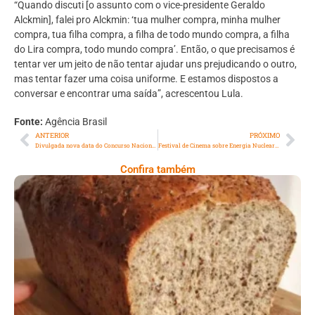
“Quando discuti [o assunto com o vice-presidente Geraldo
Alckmin], falei pro Alckmin: ‘tua mulher compra, minha mulher
compra, tua filha compra, a filha de todo mundo compra, a filha
do Lira compra, todo mundo compra’. Então, o que precisamos é
tentar ver um jeito de não tentar ajudar uns prejudicando o outro,
mas tentar fazer uma coisa uniforme. E estamos dispostos a
conversar e encontrar uma saída”, acrescentou Lula.
Fonte:
Agência Brasil
ANTERIOR
PRÓXIMO
Divulgada nova data do Concurso Nacional Unificado: 18 de agosto
Festival de Cinema sobre Energia Nuclear criado por professora da Faetec, chega ao Rio neste fim de semana
Confira também
Comer Bem: Pão Low Carb