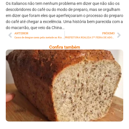
Os italianos não tem nenhum problema em dizer que não são os
descobridores do café ou do modo de preparo, mas se orgulham
em dizer que foram eles que aperfeiçoaram o processo do preparo
do café até chegar a excelência. Uma história bem parecida com a
do macarrão, que veio da China…
ANTERIOR
PRÓXIMO
Casos de dengue caem pela metade no Rio de Janeiro
PREFEITURA REALIZA 17ª FEIRA DE ADOÇÃO DE CÃES E GATOS
Confira também
Comer Bem: Pão Low Carb