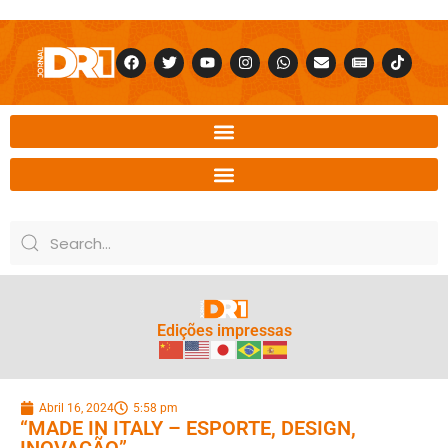
Edições impressas
Abril 16, 2024
5:58 pm
“MADE IN ITALY – ESPORTE, DESIGN,
INOVAÇÃO”