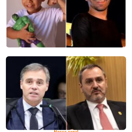
Anos E Reacende Debate Sobre Proteção À
Infância
Superintendentes Da Polícia Federal
Manifestam Apoio Ao Diretor-Geral Em
Meio A Tensão Com O STF
Nosso canal