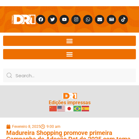
Edições impressas
Fevereiro 8, 2025
9:00 am
Madureira Shopping promove primeira
Campanha de Adoção Pet de 2025 com tema