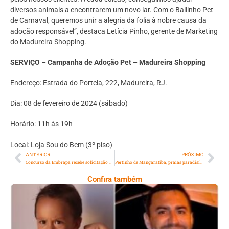
diversos animais a encontrarem um novo lar. Com o Bailinho Pet
de Carnaval, queremos unir a alegria da folia à nobre causa da
adoção responsável”, destaca Letícia Pinho, gerente de Marketing
do Madureira Shopping.
SERVIÇO – Campanha de Adoção Pet – Madureira Shopping
Endereço: Estrada do Portela, 222, Madureira, RJ.
Dia: 08 de fevereiro de 2024 (sábado)
Horário: 11h às 19h
Local: Loja Sou do Bem (3º piso)
ANTERIOR
PRÓXIMO
Concurso da Embrapa recebe solicitação de impugnação do CRA-RJ
Pertinho de Mangaratiba, praias paradisíacas em uma ilha
Confira também
Comoção Marca Despedida De Menino De 3