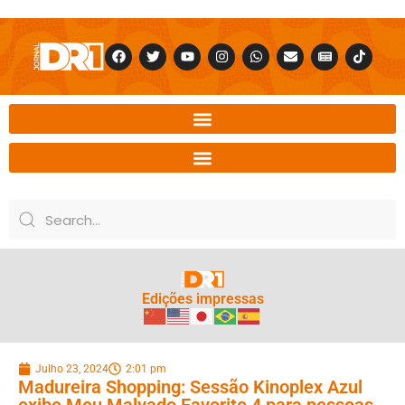
Edições impressas
Julho 23, 2024
2:01 pm
Madureira Shopping: Sessão Kinoplex Azul
exibe Meu Malvado Favorito 4 para pessoas