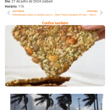
Dia
: 27 de julho de 2024 (sábad
Horário
: 11h
ANTERIOR
PRÓXIMO
Preenchimento labial: os cuidados para evitar excessos
Show “Nelson Sargento 100 anos – Uma Sinfonia Imortal” no palco sagrado do Teatro Rival Petrobras, RJ
Confira também
Comer Bem: Cracker De Sementes