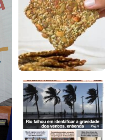
Comer Bem: Cracker
De Sementes
Ano X – Número 366
01 A 07 De Agosto De
2026