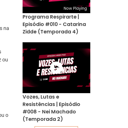
Now Playing
Programa Respirarte |
Episódio #010 - Catarina
s na
Zidde (Temporada 4)
s
z ou
Vozes, Lutas e
Resistências | Episódio
#008 - Nei Machado
ou o
(Temporada 2)