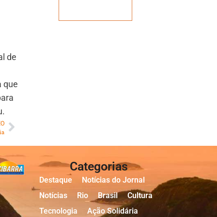
Veja mais
al de
a que
para
u.
MO
ia
Categorias
Destaque
Notícias do Jornal
Notícias
Rio
Brasil
Cultura
Tecnologia
Ação Solidária