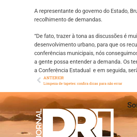
A representante do governo do Estado, Br
recolhimento de demandas.
“De fato, trazer à tona as discussões é m
desenvolvimento urbano, para que os recu
conferências municipais, nós conseguimo
a gente possa entender a demanda. Os tem
a Conferência Estadual e em seguida, serã
ANTERIOR
Limpeza de tapetes: confira dicas para não errar
So