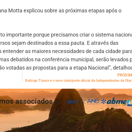
una Motta explicou sobre as próximas etapas após o
uito importante porque precisamos criar o sistema nacion
rsos sejam destinados a essa pauta. E através das
s entender as maiores necessidades de cada cidade par
as debatidos na conferência municipal, serão levados 
o votadas as propostas para a etapa Nacional”, detalho
PRÓXI
Rodrigo Tinoco é o novo intérprete oficial da Independentes de Olar
mos associados à: