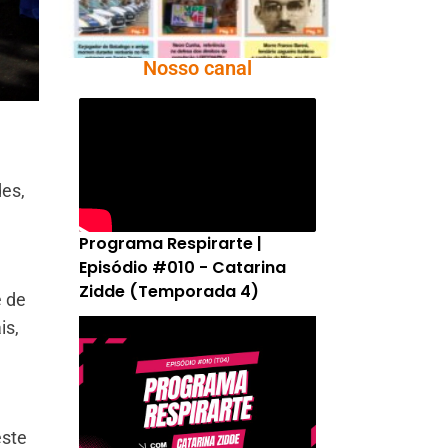
Nosso canal
des,
Programa Respirarte |
Episódio #010 - Catarina
Zidde (Temporada 4)
e de
is,
este