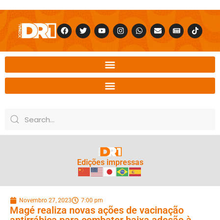
Edições impressas
Novembro 27, 2023
7:00 pm
Magé realiza novas ações de vacinação
antirrábica para combater baixa adesão à