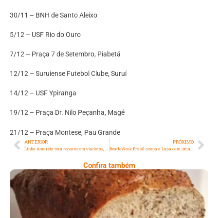
30/11 – BNH de Santo Aleixo
5/12 – USF Rio do Ouro
7/12 – Praça 7 de Setembro, Piabetá
12/12 – Suruiense Futebol Clube, Suruí
14/12 – USF Ypiranga
19/12 – Praça Dr. Nilo Peçanha, Magé
21/12 – Praça Montese, Pau Grande
ANTERIOR
PRÓXIMO
Linha Amarela terá reparos em viadutos, operação tapa-buraco, limpeza no Rio Faria Timbó nesta semana
BeatleWeek Brasil ocupa a Lapa com uma semana de eventos em celebração ao memorável grupo britânico
Confira também
Comer Bem: Pão Low Carb