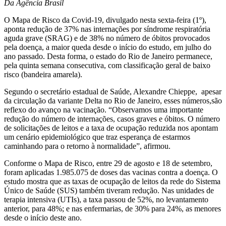
Da Agência Brasil
O Mapa de Risco da Covid-19, divulgado nesta
sexta
-feira (1º),
aponta redução de 37% nas internações por síndrome respiratória
aguda grave (SRAG) e de 38% no número de óbitos provocados
pela doença, a maior queda desde o início do estudo, em julho do
ano passado. Desta forma, o estado do Rio
de Janeiro
permanece,
pela
quinta
semana consecutiva, com classificação geral de baixo
risco (bandeira amarela).
Segundo o secretário estadual de Saúde, Alexandre Chieppe, apesar
da circulação da variante Delta no Rio
de Janeiro
, esses números,são
reflexo do avanço na vacinação. “Observamos uma importante
redução do número de internações, casos graves e óbitos. O número
de solicitações de leitos e a taxa de ocupação reduzida nos apontam
um cenário epidemiológico que traz esperança de estarmos
caminhando para o retorno à normalidade”, afirmou.
Conforme o Mapa de Risco, entre
29 de agosto
e
18 de setembro
,
foram aplicadas 1.985.075 de doses das vacinas contra a doença. O
estudo mostra que as taxas de ocupação de leitos da rede do Sistema
Único de Saúde (SUS) também tiveram redução. Nas unidades de
terapia intensiva (UTIs), a taxa passou de 52%, no levantamento
anterior, para 48%; e nas enfermarias, de 30% para 24%, as menores
desde o início deste ano.