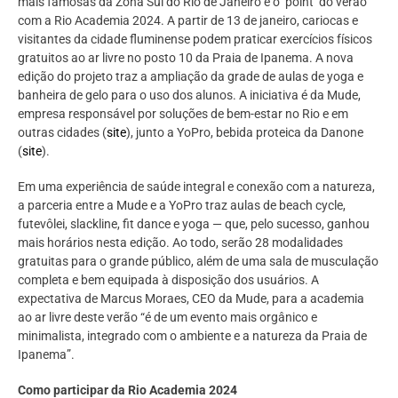
mais famosas da Zona Sul do Rio de Janeiro é o ‘point’ do verão
com a Rio Academia 2024. A partir de 13 de janeiro, cariocas e
visitantes da cidade fluminense podem praticar exercícios físicos
gratuitos ao ar livre no posto 10 da Praia de Ipanema. A nova
edição do projeto traz a ampliação da grade de aulas de yoga e
banheira de gelo para o uso dos alunos. A iniciativa é da Mude,
empresa responsável por soluções de bem-estar no Rio e em
outras cidades (
site
), junto a YoPro, bebida proteica da Danone
(
site
).
Em uma experiência de saúde integral e conexão com a natureza,
a parceria entre a Mude e a YoPro traz aulas de beach cycle,
futevôlei, slackline, fit dance e yoga — que, pelo sucesso, ganhou
mais horários nesta edição. Ao todo, serão 28 modalidades
gratuitas para o grande público, além de uma sala de musculação
completa e bem equipada à disposição dos usuários. A
expectativa de Marcus Moraes, CEO da Mude, para a academia
ao ar livre deste verão “é de um evento mais orgânico e
minimalista, integrado com o ambiente e a natureza da Praia de
Ipanema”.
Como participar da Rio Academia 2024