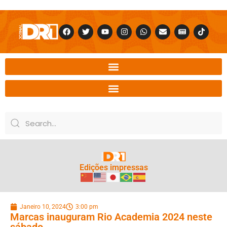
Edições impressas
Janeiro 10, 2024
3:00 pm
Marcas inauguram Rio Academia 2024 neste
sábado