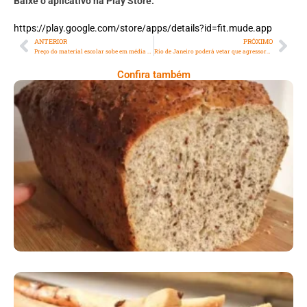
Baixe o aplicativo na Play Store:
https://play.google.com/store/apps/details?id=fit.mude.app
ANTERIOR
PRÓXIMO
Preço do material escolar sobe em média 8,5% em 2024
Rio de Janeiro poderá vetar que agressores de idosos sejam contratados por órgãos públicos ou participem de licitações
Confira também
Comer Bem: Pão Low Carb