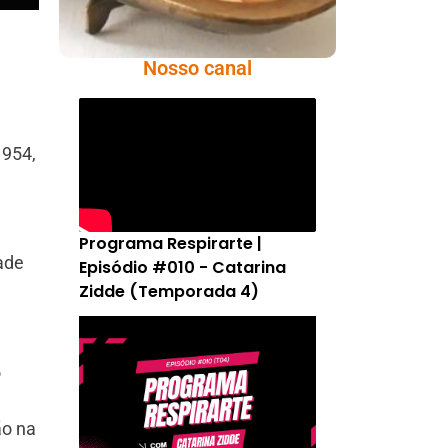
Nosso canal
1954,
Programa Respirarte |
dade
Episódio #010 - Catarina
Zidde (Temporada 4)
o
ão na