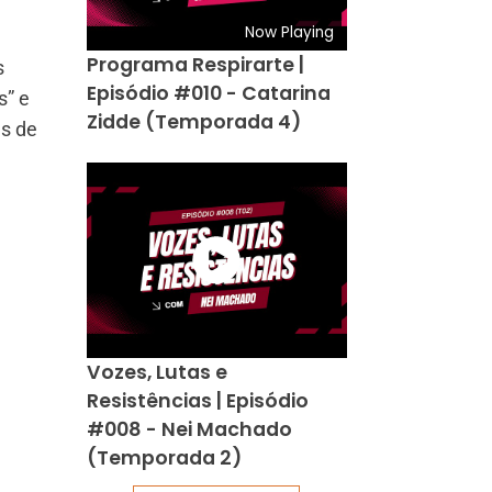
Now Playing
Programa Respirarte |
s
Episódio #010 - Catarina
s” e
Zidde (Temporada 4)
as de
Vozes, Lutas e
Resistências | Episódio
#008 - Nei Machado
(Temporada 2)