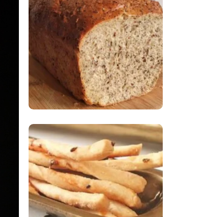
Comer Bem: Pão Low
Carb
Comer Bem:
Palitinhos De Cebola
E Salsa