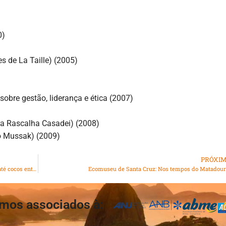
0)
s de La Taille) (2005)
sobre gestão, liderança e ética (2007)
ra Rascalha Casadei) (2008)
o Mussak) (2009)
PRÓXI
Show da Madonna: Operação Tatuí acha facas, panelas e até cocos enterrados na areia de Copacabana
Ecomuseu de Santa Cruz: Nos tempos do Matadou
mos associados à: