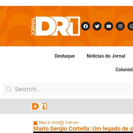
Destaque
Notícias do Jornal
Colunis
Maio 4, 2024
3:00 pm
Mario Sergio Cortella: Um legado de s