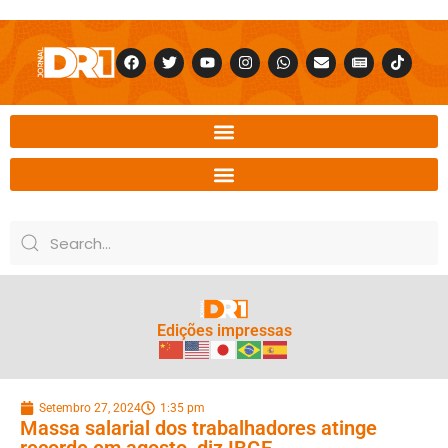
Edições impressas
Setembro 27, 2024
1:35 pm
Massa salarial dos trabalhadores atinge
recorde em agosto, diz IBGE