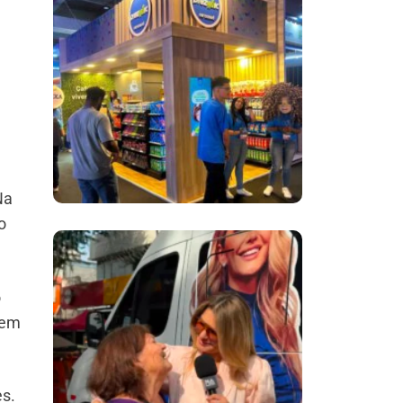
Inovação No Brasil
Com A Participação
Do Prezunic No Rio
Innovation Week
2026
Na
o
​Segurança Pública
Lidera Queixas De
o
Moradores Do Rio Em
uem
Escuta Promovida
Por Antônia
Fontenelle
es.