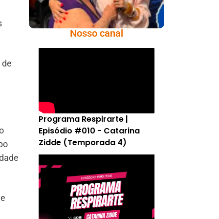
s
Nosso canal
 de
Programa Respirarte |
Episódio #010 - Catarina
o
Zidde (Temporada 4)
po
idade
de