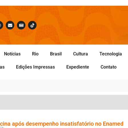
Notícias
Rio
Brasil
Cultura
Tecnologia
tas
Edições Impressas
Expediente
Contato
cina após desempenho insatisfatório no Enamed