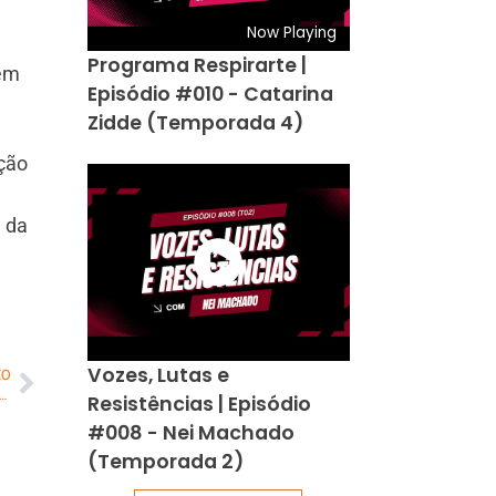
Now Playing
Programa Respirarte |
bém
Episódio #010 - Catarina
Zidde (Temporada 4)
ução
l da
Vozes, Lutas e
MO
 suspeito que aplicava golpe contra turistas nas praias da Zona Sul do Rio
Resistências | Episódio
#008 - Nei Machado
(Temporada 2)