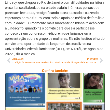
Lindacy, que chegou ao Rio de Janeiro com dificuldades na leitura
e escrita, se alfabetizou na cidade e abriu inúmeras portas que
pareciam fechadas, ressignificando o seu passado e trazendo
esperança para o futuro, com todo o apoio da médica de família e
comunidade: – O momento mais marcante da minha relação com
a Lindacy foi quando fiz o convite para que ela participasse
conosco de um congresso médico, em que faríamos uma
apresentação sobre o grupo de mulheres. Ela não hesitou e fez do
convite uma oportunidade de lançar um de seus livros na
Universidade Federal Fluminense (UFF), em Niterói, em agosto de
2022 -, diz a médica.
ANTERIOR
PRÓXIMO
2ª edição da Semana de Arte Favelada inclui exibição do filme ‘Nosso Sonho’, entre outras atrações culturais
Biodiversidade, biocapacidade e o bom uso dos recursos renováveis
Confira também
Ano VII – Número 228 – 09 A 15 De Dezembro
De 2023