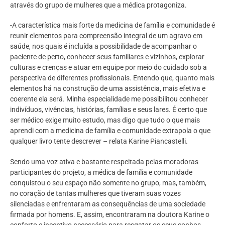
através do grupo de mulheres que a médica protagoniza.
-A característica mais forte da medicina de família e comunidade é
reunir elementos para compreensão integral de um agravo em
saúde, nos quais é incluída a possibilidade de acompanhar o
paciente de perto, conhecer seus familiares e vizinhos, explorar
culturas e crenças e atuar em equipe por meio do cuidado sob a
perspectiva de diferentes profissionais. Entendo que, quanto mais
elementos há na construção de uma assistência, mais efetiva e
coerente ela será. Minha especialidade me possibilitou conhecer
indivíduos, vivências, histórias, famílias e seus lares. É certo que
ser médico exige muito estudo, mas digo que tudo o que mais
aprendi com a medicina de família e comunidade extrapola o que
qualquer livro tente descrever – relata Karine Piancastelli.
Sendo uma voz ativa e bastante respeitada pelas moradoras
participantes do projeto, a médica de família e comunidade
conquistou o seu espaço não somente no grupo, mas, também,
no coração de tantas mulheres que tiveram suas vozes
silenciadas e enfrentaram as consequências de uma sociedade
firmada por homens. E, assim, encontraram na doutora Karine o
conforto e incentivo necessário para resgatar os seus sonhos,