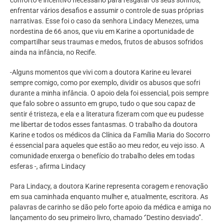
enfrentar vários desafios e assumir o controle de suas próprias
narrativas. Esse foi o caso da senhora Lindacy Menezes, uma
nordestina de 66 anos, que viu em Karine a oportunidade de
compartilhar seus traumas e medos, frutos de abusos sofridos
ainda na infância, no Recife.
-Alguns momentos que vivi com a doutora Karine eu levarei
sempre comigo, como por exemplo, dividir os abusos que sofri
durante a minha infância. O apoio dela foi essencial, pois sempre
que falo sobre o assunto em grupo, tudo o que sou capaz de
sentir é tristeza, e ela e a literatura fizeram com que eu pudesse
me libertar de todos esses fantasmas. O trabalho da doutora
Karine e todos os médicos da Clínica da Família Maria do Socorro
é essencial para aqueles que estão ao meu redor, eu vejo isso. A
comunidade enxerga o benefício do trabalho deles em todas
esferas -, afirma Lindacy
Para Lindacy, a doutora Karine representa coragem e renovação
em sua caminhada enquanto mulher e, atualmente, escritora. As
palavras de carinho se dão pelo forte apoio da médica e amiga no
lançamento do seu primeiro livro, chamado ‘’Destino desviado’’.