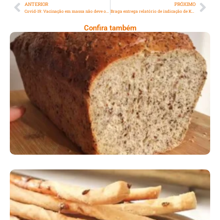
ANTERIOR
PRÓXIMO
Covid-19: Vacinação em massa não deve ocorrer em 2021 no Brasil, diz vice-diretora da OMS
Braga entrega relatório de indicação de Kassio Nunes Marques ao STF
Confira também
Comer Bem: Pão Low Carb
Comer Bem: Palitinhos De Cebola E Salsa