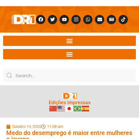
Edições impressas
Outubro 14, 2020
11:08 am
Medo do desemprego é maior entre mulheres
e jovens