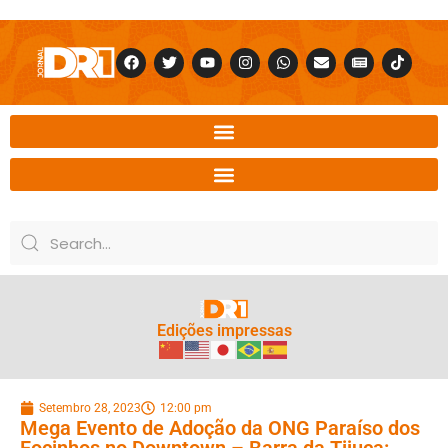
Edições impressas
Setembro 28, 2023
12:00 pm
Mega Evento de Adoção da ONG Paraíso dos
Focinhos no Downtown – Barra da Tijuca: