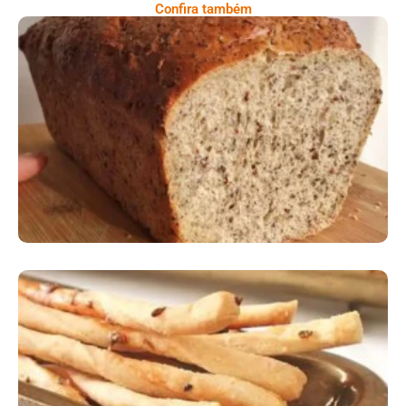
Confira também
Comer Bem: Pão Low Carb
Comer Bem: Palitinhos De Cebola E Salsa