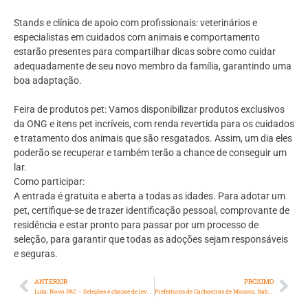
Stands e clínica de apoio com profissionais: veterinários e
especialistas em cuidados com animais e comportamento
estarão presentes para compartilhar dicas sobre como cuidar
adequadamente de seu novo membro da família, garantindo uma
boa adaptação.
Feira de produtos pet: Vamos disponibilizar produtos exclusivos
da ONG e itens pet incríveis, com renda revertida para os cuidados
e tratamento dos animais que são resgatados. Assim, um dia eles
poderão se recuperar e também terão a chance de conseguir um
lar.
Como participar:
A entrada é gratuita e aberta a todas as idades. Para adotar um
pet, certifique-se de trazer identificação pessoal, comprovante de
residência e estar pronto para passar por um processo de
seleção, para garantir que todas as adoções sejam responsáveis
e seguras.
ANTERIOR
PRÓXIMO
Lula: Novo PAC – Seleções é chance de levar emprego e renda às comunidades
Prefeituras de Cachoeiras de Macacu, Itaboraí, Rio Bonito e Magé se encontram em evento do Cidades, Salvem seus Rios