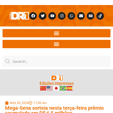
Edições impressas
Abril 30, 2024
11:00 am
Mega-Sena sorteia nesta terça-feira prêmio
acumulado em R$ 6,5 milhões