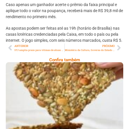
Caso apenas um ganhador acerte o prêmio da faixa principal e
aplique todo o valor na poupança, receberá mais de R$ 39,8 mil de
rendimento no primeiro mês.
As apostas podem ser feitas até as 19h (horário de Brasília) nas
casas lotéricas credenciadas pela Caixa, em todo o país ou pela
internet. O jogo simples, com seis números marcados, custa R$ 5.
ANTERIOR
PRÓXIMO
STJ amplia prazo para vítimas de abuso pedirem indenização na Justiça
Ministério da Cultura, Governo do Estado do Rio de Janeiro, Secretaria de Estado de Cultura e Economia Criativa do Rio de Janeiro, através da Lei Paulo Gustavo, apresentam: Isaura
Confira também
Comer Bem: Cracker De Sementes