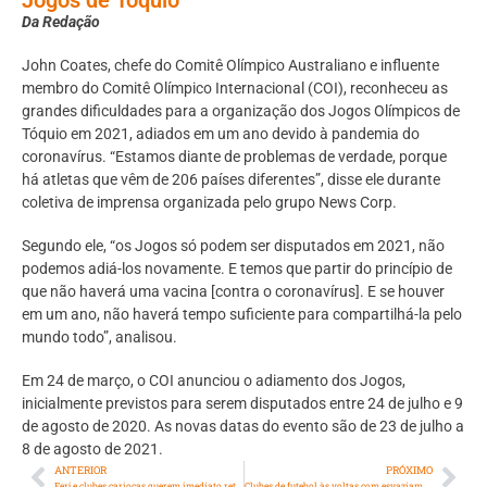
Da Redação
John Coates, chefe do Comitê Olímpico Australiano e influente
membro do Comitê Olímpico Internacional (COI), reconheceu as
grandes dificuldades para a organização dos Jogos Olímpicos de
Tóquio em 2021, adiados em um ano devido à pandemia do
coronavírus. “Estamos diante de problemas de verdade, porque
há atletas que vêm de 206 países diferentes”, disse ele durante
coletiva de imprensa organizada pelo grupo News Corp.
Segundo ele, “os Jogos só podem ser disputados em 2021, não
podemos adiá-los novamente. E temos que partir do princípio de
que não haverá uma vacina [contra o coronavírus]. E se houver
em um ano, não haverá tempo suficiente para compartilhá-la pelo
mundo todo”, analisou.
Em 24 de março, o COI anunciou o adiamento dos Jogos,
inicialmente previstos para serem disputados entre 24 de julho e 9
de agosto de 2020. As novas datas do evento são de 23 de julho a
8 de agosto de 2021.
ANTERIOR
PRÓXIMO
Ferj e clubes cariocas querem imediato retorno dos treinos de futebol
Clubes de futebol às voltas com esvaziamento de seus sócios-torcedores