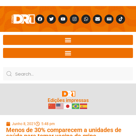
Edições impressas
Junho 8, 2021
5:48 pm
Menos de 30% comparecem a unidades de
saúde para tomar vacina da gripe