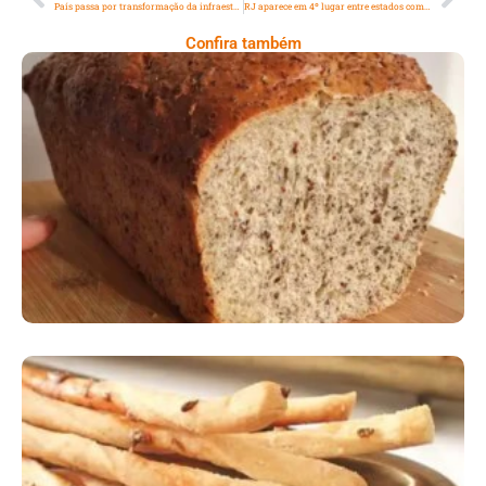
País passa por transformação da infraestrutura nacional, diz ministro
RJ aparece em 4º lugar entre estados com cesta básica mais cara do Brasil
Confira também
Comer Bem: Pão Low Carb
Comer Bem: Palitinhos De Cebola E Salsa