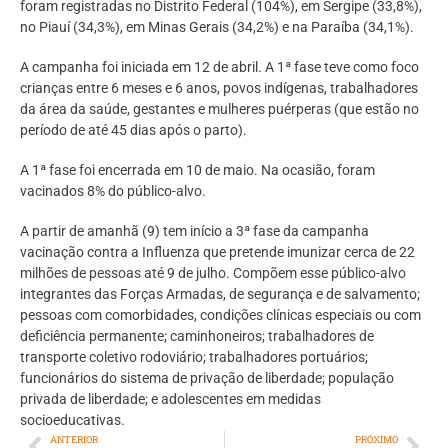
foram registradas no Distrito Federal (104%), em Sergipe (33,8%),
no Piauí (34,3%), em Minas Gerais (34,2%) e na Paraíba (34,1%).
A campanha foi iniciada em 12 de abril. A 1ª fase teve como foco
crianças entre 6 meses e 6 anos, povos indígenas, trabalhadores
da área da saúde, gestantes e mulheres puérperas (que estão no
período de até 45 dias após o parto).
A 1ª fase foi encerrada em 10 de maio. Na ocasião, foram
vacinados 8% do público-alvo.
A partir de amanhã (9) tem início a 3ª fase da campanha
vacinação contra a Influenza que pretende imunizar cerca de 22
milhões de pessoas até 9 de julho. Compõem esse público-alvo
integrantes das Forças Armadas, de segurança e de salvamento;
pessoas com comorbidades, condições clínicas especiais ou com
deficiência permanente; caminhoneiros; trabalhadores de
transporte coletivo rodoviário; trabalhadores portuários;
funcionários do sistema de privação de liberdade; população
privada de liberdade; e adolescentes em medidas
socioeducativas.
ANTERIOR
PRÓXIMO