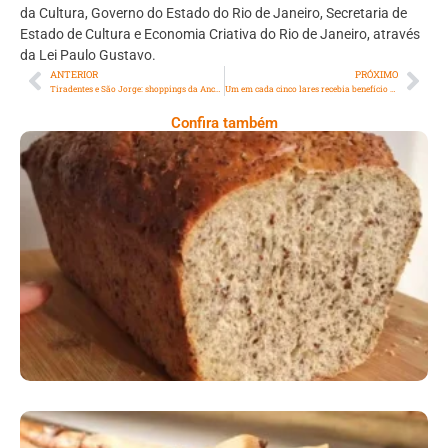
da Cultura, Governo do Estado do Rio de Janeiro, Secretaria de
Estado de Cultura e Economia Criativa do Rio de Janeiro, através
da Lei Paulo Gustavo.
ANTERIOR
PRÓXIMO
Tiradentes e São Jorge: shoppings da Ancar Ivanhoe no Rio têm horário especial nos feriados de abril
Um em cada cinco lares recebia benefício do Bolsa Família em 2023
Confira também
Comer Bem: Pão Low Carb