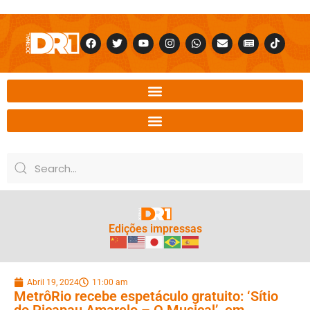
Edições impressas
Abril 19, 2024
11:00 am
MetrôRio recebe espetáculo gratuito: ‘Sítio
do Picapau Amarelo – O Musical’, em