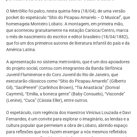
O MetrôRio foi palco, nesta quinta-feira (18/04), de uma versão
pocket do espetáculo “Sítio do Picapau Amarelo – O Musical”, que
homenageia Monteiro Lobato. A montagem, em primeira mão,
que aconteceu gratuitamente na estação Carioca/Centro, marca
o mês de nascimento do escritor e editor brasileiro (18/04/1882),
que foi um dos primeiros autores de literatura infantil do país e da
América Latina.
A apresentação no sistema metroviário, que é um dos apoiadores
do projeto social, contou com integrantes da Banda Sinfônica
Juvenil Fluminense e do Coro Juvenil do Rio de Janeiro, que
executarão clássicos como “Sítio do Picapau Amarelo” (Gilberto
Gil), “SaciPererê” (Carlinhos Brown), “Tia Anastácia” (Dorival
Caymmi), “Emília, a boneca gente” (Baby Consuelo), “Visconde”
(Lenine), “Cuca” (Cássia Eller), entre outros.
O espetáculo, com regência dos maestros Vinícius Louzada e Davi
Fernandes, é um convite para explorar o imaginário, as lendas e a
cultura popular que permeiam a obra de Lobato, abrindo espaço
para reflexões que nos fazem enxergar a nós mesmos refletidos