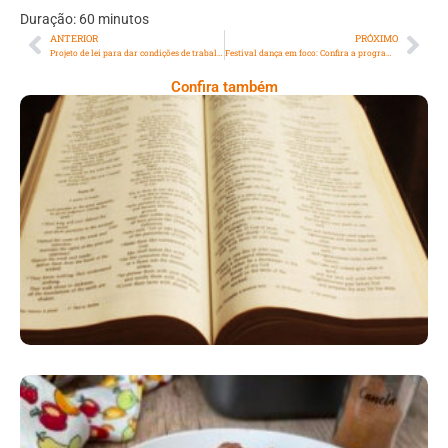
Duração: 60 minutos
ANTERIOR
PRÓXIMO
Projeto de lei para dar condições de trabalho a entregadores de aplicativo avança na Alerj
Festival dança em foco: Confira a programação da segunda semana
Confira também
A Bíblia Como Ela É: A Queda De Israel –
Quando A Rebeldia Abre Caminho Para A
Destruição