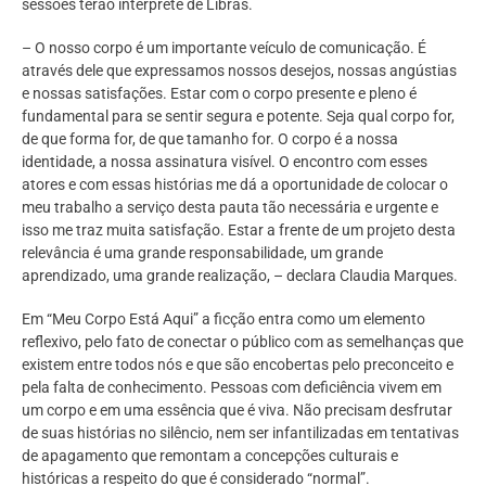
sessões terão intérprete de Libras.
– O nosso corpo é um importante veículo de comunicação. É
através dele que expressamos nossos desejos, nossas angústias
e nossas satisfações. Estar com o corpo presente e pleno é
fundamental para se sentir segura e potente. Seja qual corpo for,
de que forma for, de que tamanho for. O corpo é a nossa
identidade, a nossa assinatura visível. O encontro com esses
atores e com essas histórias me dá a oportunidade de colocar o
meu trabalho a serviço desta pauta tão necessária e urgente e
isso me traz muita satisfação. Estar a frente de um projeto desta
relevância é uma grande responsabilidade, um grande
aprendizado, uma grande realização, – declara Claudia Marques.
Em “Meu Corpo Está Aqui” a ficção entra como um elemento
reflexivo, pelo fato de conectar o público com as semelhanças que
existem entre todos nós e que são encobertas pelo preconceito e
pela falta de conhecimento. Pessoas com deficiência vivem em
um corpo e em uma essência que é viva. Não precisam desfrutar
de suas histórias no silêncio, nem ser infantilizadas em tentativas
de apagamento que remontam a concepções culturais e
históricas a respeito do que é considerado “normal”.