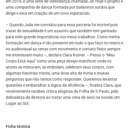
em 2019, e uma série de videodança chamada Já! Hoje o projeto é
uma companhia de dança formada por bailarinos surdos que
dirige e está em criação de um novo espetáculo.
– Quando Julia me convidou para essa parceria foi incrível pois
tratar de sexualidade é um assunto que também tem ganhado
para mim grande importância nos meus trabalhos. Como minha
formação em dança é tão presente em tudo o que faço no teatro e
no audiovisual as cenas com movimento e contato físico sempre
me interessam muito –, declara Clara Kutner. – Penso o “Meu
Corpo Está Aqui” como uma peça
desejo-manifesto
onde os
atores se misturam, se embolam, celebram seus corpos, com
algumas histórias tristes, uma dose alta de ironia e muitas
perguntas que não temos como responder. Queremos levantar
questões e embaralhar a lógica da eficiência –, finaliza Clara, que
recentemente recebeu crítica elogiosa da Folha de S.Paulo, pela
delicadeza da diretora ao tratar uma cena de sexo na novela Um
Lugar ao Sol.
Ficha técnica