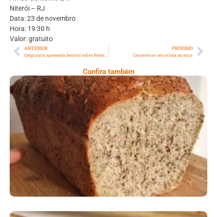
Niterói – RJ
Data: 23 de novembro
Hora: 19:30 h
Valor: gratuito
ANTERIOR
PRÓXIMO
Cesgranrio apresenta festival sobre Nelson Rodrigues
Carcereiros: terrorista na mira
Confira também
Comer Bem: Pão Low Carb