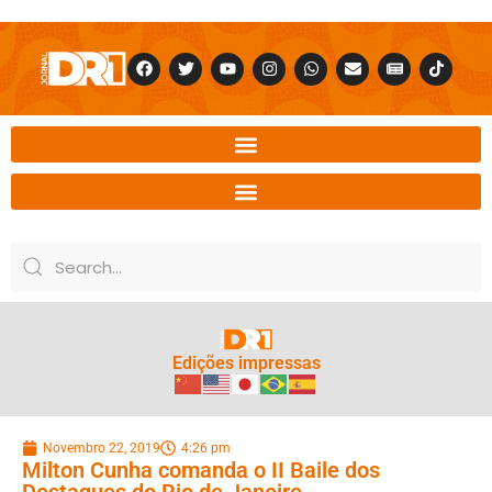
Edições impressas
Novembro 22, 2019
4:26 pm
Milton Cunha comanda o II Baile dos
Destaques do Rio de Janeiro