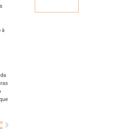
Veja mais
s
o à
 da
uras
o
 que
MO
te