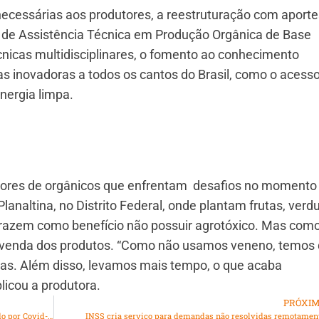
 necessárias aos produtores, a reestruturação com aporte
al de Assistência Técnica em Produção Orgânica de Base
cnicas multidisciplinares, o fomento ao conhecimento
ias inovadoras a todos os cantos do Brasil, como o acess
energia limpa.
tores de orgânicos que enfrentam desafios no momento
naltina, no Distrito Federal, onde plantam frutas, verd
trazem como benefício não possuir agrotóxico. Mas com
a venda dos produtos. “Como não usamos veneno, temos
gas. Além disso, levamos mais tempo, o que acaba
licou a produtora.
PRÓXI
Prefeito de Duque de Caxias tem alta após 4 dias internado por Covid-19
INSS cria serviço para demandas não resolvidas remotamen