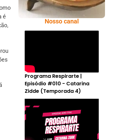
 como
a é
Nosso canal
ção,
brou
ões
Programa Respirarte |
Episódio #010 - Catarina
á
Zidde (Temporada 4)