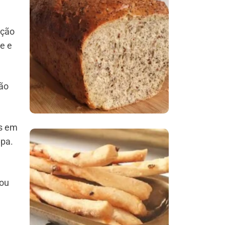
Comer Bem: Pão Low
oção
Carb
e e
ção
os em
apa.
Comer Bem:
Palitinhos De Cebola
rou
E Salsa