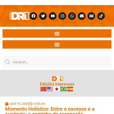
Edições impressas
Abril 19, 2026
4:00 pm
Momento Holístico: Entre o excesso e a
ausência: o caminho da reconexão