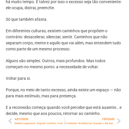
há muito tempo. E talvez por isso o excesso seja tão conveniente:
ele ocupa, distrai, preenche.
Só que também afasta.
Em diferentes culturas, existem caminhos que propõem o
contrário: desacelerar, silenciar, sentir. Caminhos que não
separam corpo, mente e aquilo que vai além, mas entendem tudo
como parte de um mesmo processo.
Alguns são simples. Outros, mais profundos. Mas todos
começam no mesmo ponto: a necessidade de voltar.
Voltar para si.
Porque, no meio de tanto excesso, ainda existe um espaço — não
para mais estímulo, mas para presença.
E a reconexão começa quando você percebe que está ausente… e
decide, mesmo que aos poucos, retornar ao caminho.
ANTERIOR
PRÓXIMO
Deleite Linguístico: Dígrafo vocálico, você sabe identificá-lo?
O Cantador de Histórias: Quando o fim bate à porta, Só o amor fica