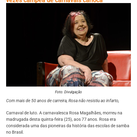
Foto: Divulgação
Com mais de 50 anos de carreira, Rosa não resistiu ao infarto,
Carnaval de luto. A carnavalesca Rosa Magalhães, morreu na
madrugada desta quinta-feira (25), aos 77 anos. Rosa era
considerada uma das pioneiras da história das escolas de samba
no Brasil.