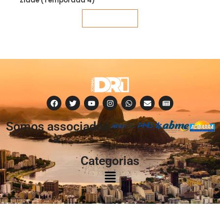
Zidde (Temporada 4)
Veja mais
Somos associados
à:
Categorias