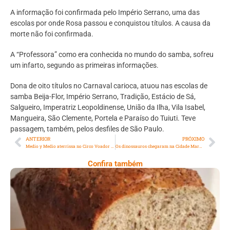
A informação foi confirmada pelo Império Serrano, uma das
escolas por onde Rosa passou e conquistou títulos. A causa da
morte não foi confirmada.
A “Professora” como era conhecida no mundo do samba, sofreu
um infarto, segundo as primeiras informações.
Dona de oito títulos no Carnaval carioca, atuou nas escolas de
samba Beija-Flor, Império Serrano, Tradição, Estácio de Sá,
Salgueiro, Imperatriz Leopoldinense, União da Ilha, Vila Isabel,
Mangueira, São Clemente, Portela e Paraíso do Tuiuti. Teve
passagem, também, pelos desfiles de São Paulo.
ANTERIOR
PRÓXIMO
Medio y Medio aterrissa no Circo Voador em agosto
Os dinossauros chegaram na Cidade Maravilhosa
Confira também
Comer Bem: Pão Low Carb