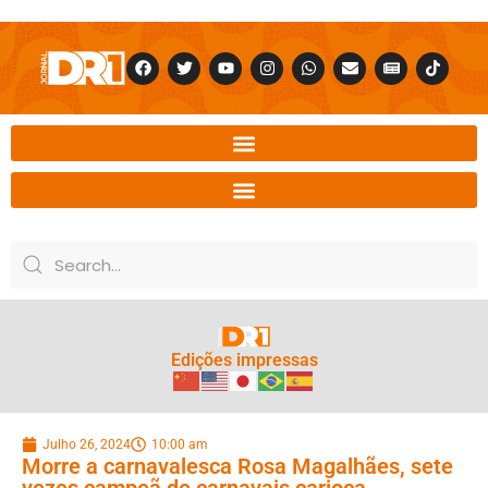
Edições impressas
Julho 26, 2024
10:00 am
Morre a carnavalesca Rosa Magalhães, sete
vezes campeã de carnavais carioca