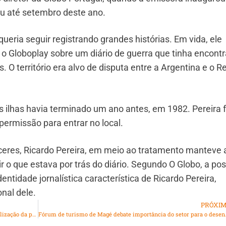
u até setembro deste ano.
ueria seguir registrando grandes histórias. Em vida, ele
 Globoplay sobre um diário de guerra que tinha encont
O território era alvo de disputa entre a Argentina e o R
 ilhas havia terminado um ano antes, em 1982. Pereira f
permissão para entrar no local.
ceres, Ricardo Pereira, em meio ao tratamento manteve 
 o que estava por trás do diário. Segundo O Globo, a pos
ntidade jornalística característica de Ricardo Pereira,
onal dele.
PRÓXI
Prefeitura do Rio entrega obras da Transoeste com revitalização da pista e frota de ônibus renovada
Fórum de turismo de Magé debate import