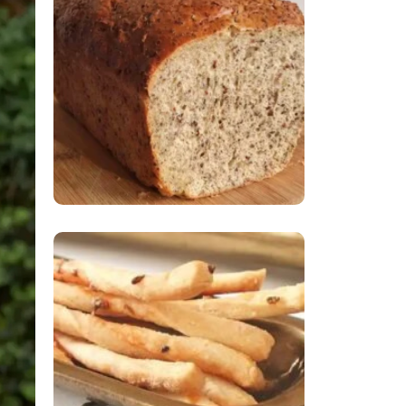
Comer Bem: Pão Low
Carb
Comer Bem:
Palitinhos De Cebola
E Salsa