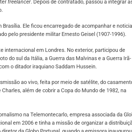
rter
freelancer
. Depois de contratado, passou a integrar a
o.
Brasília. Ele ficou encarregado de acompanhar e noticia
iado pelo presidente militar Ernesto Geisel (1907-1996).
e internacional em Londres. No exterior, participou de
o do sul da Itália, a Guerra das Malvinas e a Guerra Irã-
 com o ditador iraquiano Saddam Hussein.
missão ao vivo, feita por meio de satélite, do casament
e Charles, além de cobrir a Copa do Mundo de 1982, na
jornalismo na Telemontecarlo, empresa associada da Glo
acional em 2006 e tinha a missão de organizar a distribuiç
 diretor da Globo Portugal, quando a emissora inaugurou