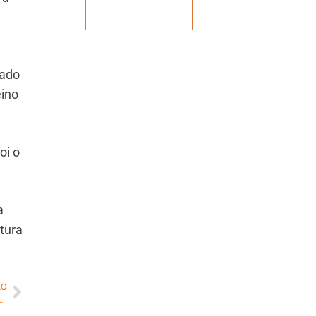
Veja mais
rado
eino
oi o
a
tura
MO
ância do setor para o desenvolvimento da cidade