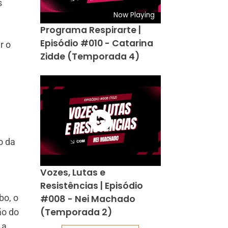
s
Now Playing
Programa Respirarte |
Episódio #010 - Catarina
r o
Zidde (Temporada 4)
o da
Vozes, Lutas e
Resistências | Episódio
bo, o
#008 - Nei Machado
(Temporada 2)
ão do
 a