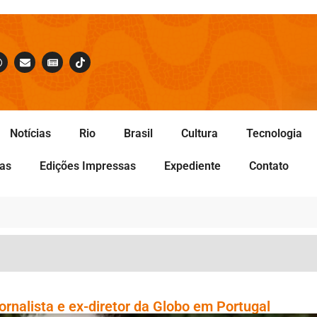
Notícias
Rio
Brasil
Cultura
Tecnologia
tas
Edições Impressas
Expediente
Contato
jornalista e ex-diretor da Globo em Portugal