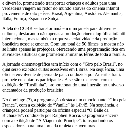
e diversão, prometendo transportar crianças e adultos para uma
verdadeira viagem ao redor do mundo através do cinema infantil
proveniente de oito países: Brasil, Argentina, Austrália, Alemanha,
Itália, França, Espanha e Suíça.
A tela do CCBB se transformará em uma janela para diferentes
culturas, destacando não apenas a produção cinematográfica infantil
internacional, mas também a riqueza e criatividade da produção
brasileira nesse segmento. Com um total de 50 filmes, a mostra não
se limita apenas às projeções, oferecendo uma programação rica em
atividades artísticas que prometem animar as férias de toda a família.
A jornada cinematográfica tem início com o “Giro pelo Brasil”, no
qual serão exibidos curtas acessíveis em Libras. Na sequência, uma
oficina envolvente de perna de pau, conduzida por Amarilis Irani,
promete encantar os participantes. A sessão se encerra com a
exibição de “Tarsilinha”, proporcionando uma imersão no universo
encantador da produção brasileira.
No domingo (7), a programação destaca um emocionante “Giro pela
França”, com a exibição de “Vanille” às 14h45. Na sequência, a
criançada poderá participar da oficina especial “O Baile da
Bicharada”, conduzida por Ralphen Rocca. O programa encerra
com a exibição de “A Viagem do Príncipe”, transportando os
espectadores para uma jornada repleta de aventuras.