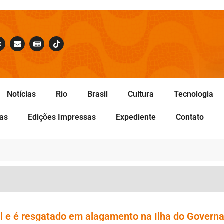
Notícias
Rio
Brasil
Cultura
Tecnologia
tas
Edições Impressas
Expediente
Contato
l e é resgatado em alagamento na Ilha do Govern