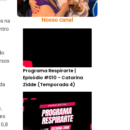
Nosso canal
os na
ntro
do
rsos
Programa Respirarte |
Episódio #010 - Catarina
Zidde (Temporada 4)
 da
,
ces
10,8