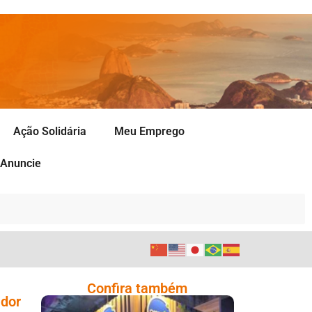
Ação Solidária
Meu Emprego
Anuncie
Confira também
ador
Cencosud Promove