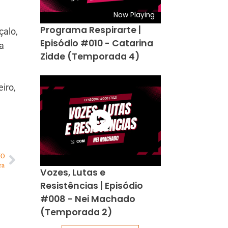
Now Playing
Programa Respirarte |
çalo,
Episódio #010 - Catarina
a
Zidde (Temporada 4)
iro,
MO
ra
Vozes, Lutas e
Resistências | Episódio
#008 - Nei Machado
(Temporada 2)