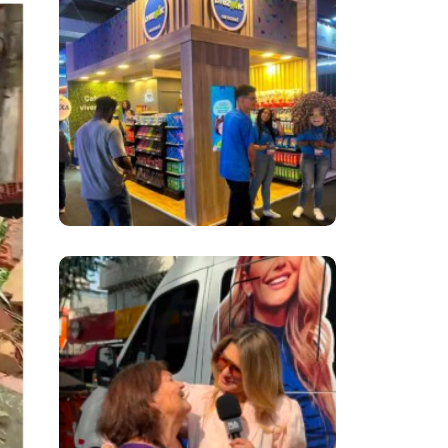
Inovação No Brasil
Com A Participação
Do Prezunic No Rio
Innovation Week
2026
​Segurança Pública
Lidera Queixas De
Moradores Do Rio Em
Escuta Promovida
Por Antônia
Fontenelle