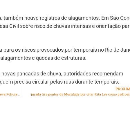
as, também houve registros de alagamentos. Em São Gon
a Civil sobre risco de chuvas intensas e orientação par
a para os riscos provocados por temporais no Rio de Jane
 alagamentos e quedas de estruturas.
de novas pancadas de chuva, autoridades recomendam
uem precisa circular pelas ruas durante temporais.
PRÓXI
Exploração sexual infantil em aplicativo de mensagens leva Polícia Civil a agir em Niterói
jurada tira pontos da Mocidade por citar Rita Lee como padroei