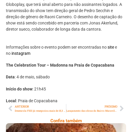
Globoplay, que terá sinal aberto para não assinantes logados. A
transmissão do show tem direção geral de Pedro Secchin e
direção de gênero de Raoni Carneiro. O desenho de captação do
show está sendo concebido em parceria com Jonas Akerlund,
diretor sueco, colaborador de longa data da cantora.
Informações sobre o evento podem ser encontradas no
site
e
no
instagram
The Celebration Tour – Madonna na Praia de Copacabana
Data
: 4 de maio, sábado
Início do show
: 21h45
Local
: Praia de Copacabana
ANTERIOR
PRÓXIMO
Desenrola FIES já renegociou mais de 15,3 mil contratos no Rio de Janeiro
Lançamento das obras do Bairro Maravilha na Ilha do Governador
Confira também