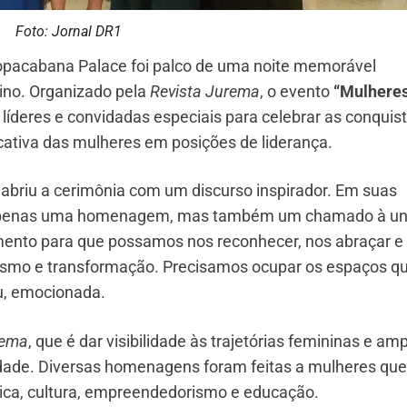
Foto: Jornal DR1
 Copacabana Palace foi palco de uma noite memorável
ino. Organizado pela
Revista Jurema
, o evento
“Mulheres
líderes e convidadas especiais para celebrar as conquis
cativa das mulheres em posições de liderança.
, abriu a cerimônia com um discurso inspirador. Em suas
a apenas uma homenagem, mas também um chamado à un
ento para que possamos nos reconhecer, nos abraçar e
nismo e transformação. Precisamos ocupar os espaços q
ou, emocionada.
rema
, que é dar visibilidade às trajetórias femininas e amp
idade. Diversas homenagens foram feitas a mulheres que
ica, cultura, empreendedorismo e educação.