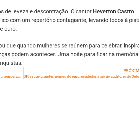
 de leveza e descontração. O cantor
Heverton Castro
ico com um repertório contagiante, levando todos à pist
e ouro.
u que quando mulheres se reúnem para celebrar, inspira
ças podem acontecer. Uma noite para ficar na memória
nquistas.
PRÓXI
Neve e chuva congelada surpreendem a Serra Gaúcha com temperaturas próximas de 0°C