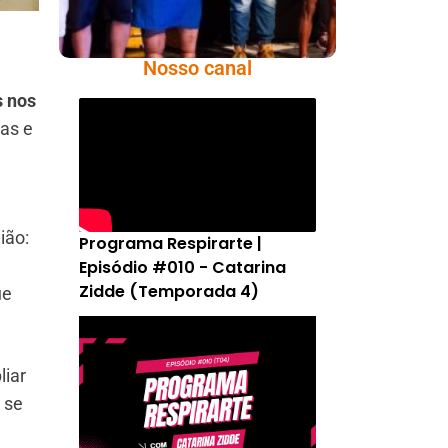
Nosso canal
 nos
tas e
ião:
Programa Respirarte |
Episódio #010 - Catarina
Zidde (Temporada 4)
ue
liar
 se