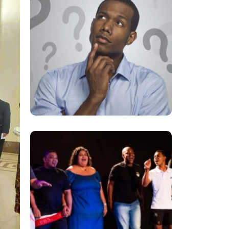
Eminente X Iminente
Grupo Código Abre
100 Vagas Gratuitas
Para Oficinas De
Teatro, Canto E Balé
Em Japeri