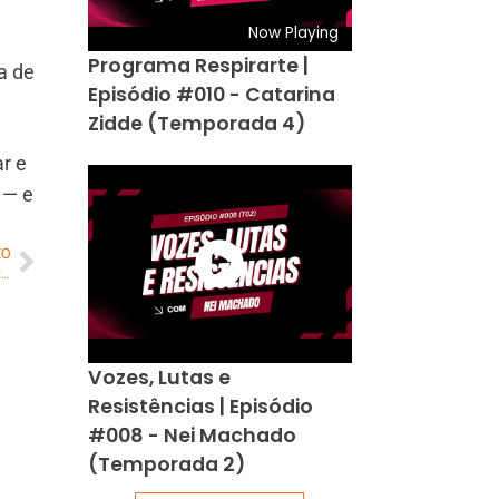
Now Playing
Programa Respirarte |
a de
Episódio #010 - Catarina
Zidde (Temporada 4)
r e
 — e
MO
G10 reúne grandes nomes do empreendedorismo no auditório do Sebrae no Rio
Vozes, Lutas e
Resistências | Episódio
#008 - Nei Machado
(Temporada 2)