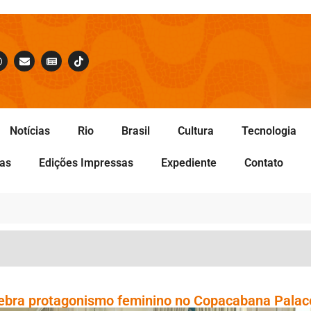
Notícias
Rio
Brasil
Cultura
Tecnologia
tas
Edições Impressas
Expediente
Contato
lebra protagonismo feminino no Copacabana Palac