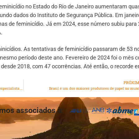
e feminicídio no Estado do Rio de Janeiro aumentaram qua
undo dados do Instituto de Segurança Pública. Em janeir
mas de feminicídio. Já em 2024, esse número subiu para
%.
nicídios. As tentativas de feminicídio passaram de 53 n
mesmo período deste ano. Fevereiro de 2024 foi o mês 
 desde 2018, com 47 ocorrências. Até então, o recorde e
PRÓXI
Economia +50 movimenta R$ 2 trilhões ao ano no Brasil; especialista explica
Brasil é um dos maiores produtores de papel no mun
mos associados à: