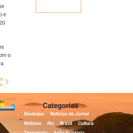
Veja mais
se
o e
 20
os
com o
ra
MO
do
Categorias
Destaque
Notícias do Jornal
Notícias
Rio
Brasil
Cultura
Tecnologia
Ação Solidária