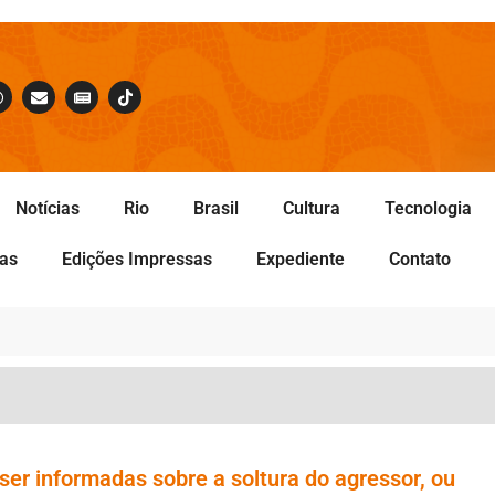
Notícias
Rio
Brasil
Cultura
Tecnologia
tas
Edições Impressas
Expediente
Contato
ser informadas sobre a soltura do agressor, ou