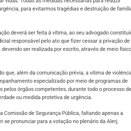
var vidas. Todas as medidas necessárias para reduzir
gência, para evitarmos tragédias e destruição de famíli
ção deverá ser feita à vítima, ao seu advogado constituí
icial responsável pelo ato que fizer cessar a privação de
 devendo ser realizada por escrito, através de meio físic
do que, além da comunicação prévia, a vítima de violênci
acompanhamento especializado por meio de programas de
dos pelos órgãos competentes, durante todo o processo d
erdade ou medida protetiva de urgência.
ela Comissão de Segurança Pública, faltando apenas a
 se pronunciar para a votação no plenário da Alerj.