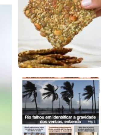
Comer Bem: Cracker
De Sementes
Ano X – Número 366
01 A 07 De Agosto De
2026