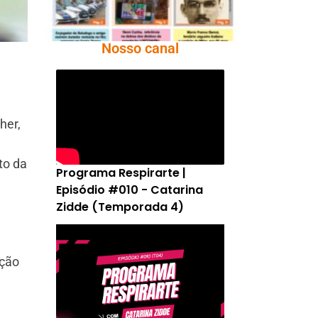
Nosso canal
her,
to da
Programa Respirarte |
Episódio #010 - Catarina
Zidde (Temporada 4)
ação