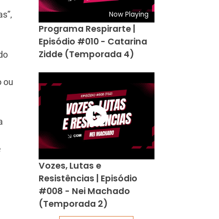
as”,
Now Playing
Programa Respirarte |
Episódio #010 - Catarina
Zidde (Temporada 4)
do
o ou
a
e
Vozes, Lutas e
Resistências | Episódio
#008 - Nei Machado
(Temporada 2)