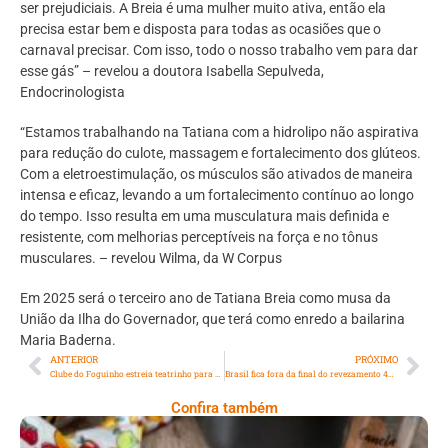
ser prejudiciais. A Breia é uma mulher muito ativa, então ela
precisa estar bem e disposta para todas as ocasiões que o
carnaval precisar. Com isso, todo o nosso trabalho vem para dar
esse gás” – revelou a doutora Isabella Sepulveda,
Endocrinologista
“Estamos trabalhando na Tatiana com a hidrolipo não aspirativa
para redução do culote, massagem e fortalecimento dos glúteos.
Com a eletroestimulação, os músculos são ativados de maneira
intensa e eficaz, levando a um fortalecimento contínuo ao longo
do tempo. Isso resulta em uma musculatura mais definida e
resistente, com melhorias perceptíveis na força e no tônus
musculares. – revelou Wilma, da W Corpus
Em 2025 será o terceiro ano de Tatiana Breia como musa da
União da Ilha do Governador, que terá como enredo a bailarina
Maria Baderna.
ANTERIOR
PRÓXIMO
Clube do Foguinho estreia teatrinho para crianças aos domingos e terá jogos sobre Cordel para bebês em agosto, no Botafogo Praia Shopping
Brasil fica fora da final do revezamento 4x100m no atletismo em Paris
Confira também