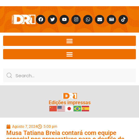
Edições impressas
Agosto 7, 2024
5:00 pm
Musa Tatiana Breia contará com equipe
especial nos preparativos para o desfile de