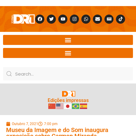
Edições impressas
Outubro 7, 2021
7:00 pm
Museu da Imagem e do Som inaugura
exposição sobre Carmen Miranda