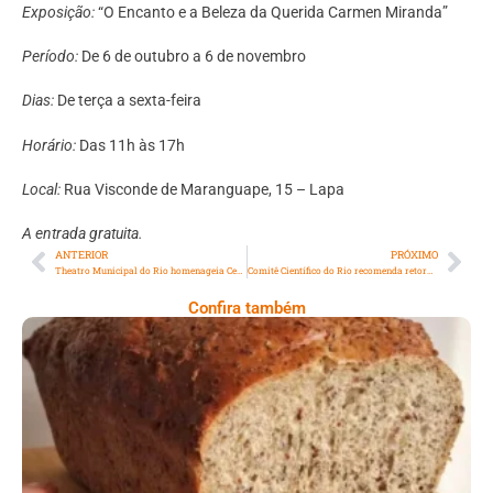
Exposição:
“O Encanto e a Beleza da Querida Carmen Miranda”
Período:
De 6 de outubro a 6 de novembro
Dias:
De terça a sexta-feira
Horário:
Das 11h às 17h
Local:
Rua Visconde de Maranguape, 15 – Lapa
A entrada gratuita.
ANTERIOR
PRÓXIMO
Theatro Municipal do Rio homenageia Cecília Kerche com o lançamento de e-book
Comitê Científico do Rio recomenda retorno às aulas totalmente presencial
Confira também
Comer Bem: Pão Low Carb