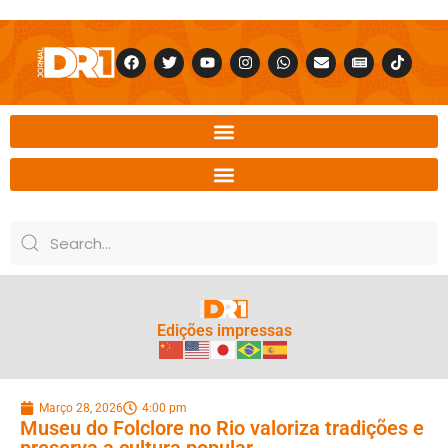
Edições impressas
Março 28, 2026
4:00 pm
Museu do Folclore no Rio valoriza tradições e
preserva a cultura popular