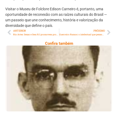
Visitar o Museu de Folclore Edison Carneiro é, portanto, uma
oportunidade de reconexão com as raízes culturais do Brasil —
um passeio que une conhecimento, história e valorização da
diversidade que define o país.
ANTERIOR
PRÓXIMO
Rio Artes: Senac e Sesc RJ promovem programação especial durante a 18ª edição do evento
Guerreiro Ramos: o intelectual que pensou o Brasil além dos padrões estrangeiros
Confira também
Mário Alves, Um Dos Principais Opositores
Da Ditadura Militar Brasileira