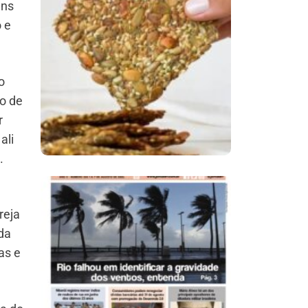
ens
 e
Comer Bem: Cracker
De Sementes
o
o de
r
ali
a.
,
reja
Ano X – Número 366
 da
01 A 07 De Agosto De
as e
2026