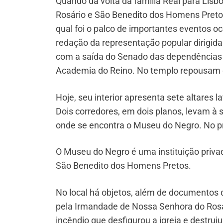
Quando da volta da família Real para Lisb
Rosário e São Benedito dos Homens Preto
qual foi o palco de importantes eventos o
redação da representação popular dirigida
com a saída do Senado das dependências da
Academia do Reino. No templo repousam o
Hoje, seu interior apresenta sete altares l
Dois corredores, em dois planos, levam à 
onde se encontra o Museu do Negro. No pr
O Museu do Negro é uma instituição priva
São Benedito dos Homens Pretos.
No local há objetos, além de documentos d
pela Irmandade de Nossa Senhora do Rosá
incêndio que desfigurou a igreja e destrui