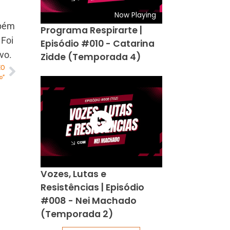
Now Playing
mbém
Programa Respirarte |
 Foi
Episódio #010 - Catarina
vo.
Zidde (Temporada 4)
MO
o”
Vozes, Lutas e
Resistências | Episódio
#008 - Nei Machado
(Temporada 2)