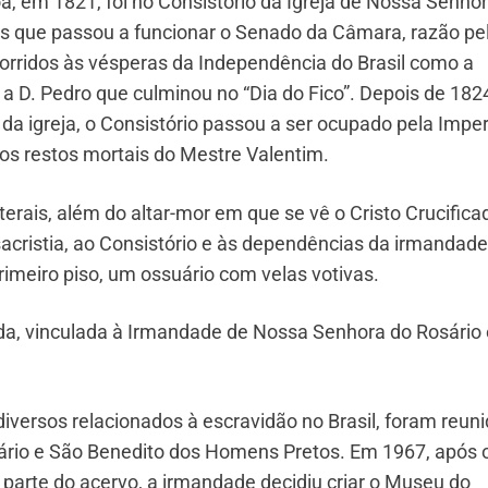
oa, em 1821, foi no Consistório da Igreja de Nossa Senho
s que passou a funcionar o Senado da Câmara, razão pe
corridos às vésperas da Independência do Brasil como a
 a D. Pedro que culminou no “Dia do Fico”. Depois de 182
 igreja, o Consistório passou a ser ocupado pela Imper
s restos mortais do Mestre Valentim.
aterais, além do altar-mor em que se vê o Cristo Crucifica
sacristia, ao Consistório e às dependências da irmandade
imeiro piso, um ossuário com velas votivas.
da, vinculada à Irmandade de Nossa Senhora do Rosário 
iversos relacionados à escravidão no Brasil, foram reun
rio e São Benedito dos Homens Pretos. Em 1967, após 
u parte do acervo, a irmandade decidiu criar o Museu do