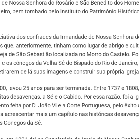
ja de Nossa Senhora do Rosário e São Benedito dos Hom
eiro, bem tombado pelo Instituto do Patrimônio Histórico
niciativa dos confrades da Irmandade de Nossa Senhora d
 que, anteriormente, tinham como lugar de abrigo e cult
eja de São Sebastião localizada no Morro do Castelo. Po
e os cônegos da Velha Sé do Bispado do Rio de Janeiro, 
tirarem de lá suas imagens e construir sua própria igrej
0, levou 25 anos para ser terminada. Entre 1737 e 1808
as desavenças, a Sé e o Cabido. Por essa razão, foi a ig
nto feita por D. João VI e a Corte Portuguesa, pelo êxito
 a acrescentar mais um capítulo nas históricas desavenç
os Cônegos da Sé.