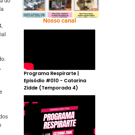
ra do
la
Nosso canal
4,
ial
do.
,
Programa Respirarte |
Episódio #010 - Catarina
Zidde (Temporada 4)
e
idos
o