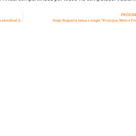
PRÓXI
“Renovar”, nova composição de Mauro Marcondes está na semifinal da Rádio MEC
Diogo Nogueira lança o single “Princípio, Meio e Fi