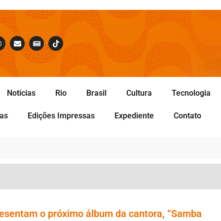
Notícias
Rio
Brasil
Cultura
Tecnologia
tas
Edições Impressas
Expediente
Contato
presentam o próximo álbum da cantora, “Samba