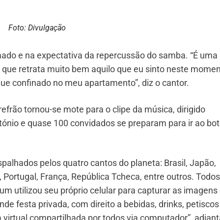
Foto: Divulgação
mado e na expectativa da repercussão do samba. “É uma
e que retrata muito bem aquilo que eu sinto neste momen
ue confinado no meu apartamento”, diz o cantor.
refrão tornou-se mote para o clipe da música, dirigido
ntónio e quase 100 convidados se preparam para ir ao bot
palhados pelos quatro cantos do planeta: Brasil, Japão,
 Portugal, França, República Tcheca, entre outros. Todos
um utilizou seu próprio celular para capturar as imagen
e festa privada, com direito a bebidas, drinks, petiscos
virtual compartilhada por todos via computador”, adiant