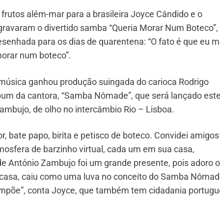
 frutos além-mar para a brasileira Joyce Cândido e o
gravaram o divertido samba “Queria Morar Num Boteco”,
esenhada para os dias de quarentena: “O fato é que eu 
orar num boteco”.
música ganhou produção suingada do carioca Rodrigo
álbum da cantora, “Samba Nômade”, que será lançado est
ambujo, de olho no intercâmbio Rio – Lisboa.
 bate papo, birita e petisco de boteco. Convidei amigos
osfera de barzinho virtual, cada um em sua casa,
de António Zambujo foi um grande presente, pois adoro o
a casa, caiu como uma luva no conceito do Samba Nômad
 impõe”, conta Joyce, que também tem cidadania portugu