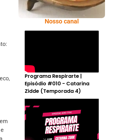
Nosso canal
to:
Programa Respirarte |
eco,
Episódio #010 - Catarina
Zidde (Temporada 4)
s em
 e
a