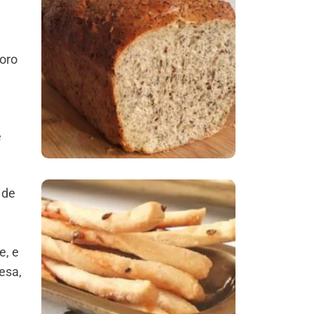
Comer Bem: Pão Low
Carb
moro
e
 de
Comer Bem:
Palitinhos De Cebola
e, e
E Salsa
esa,